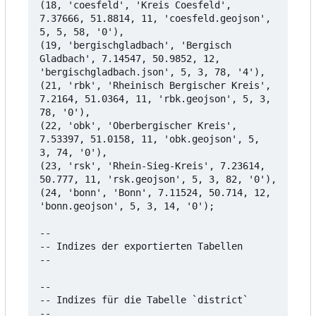
(18, 'coesfeld', 'Kreis Coesfeld', 
7.37666, 51.8814, 11, 'coesfeld.geojson', 
5, 5, 58, '0'),

(19, 'bergischgladbach', 'Bergisch 
Gladbach', 7.14547, 50.9852, 12, 
'bergischgladbach.json', 5, 3, 78, '4'),

(21, 'rbk', 'Rheinisch Bergischer Kreis', 
7.2164, 51.0364, 11, 'rbk.geojson', 5, 3, 
78, '0'),

(22, 'obk', 'Oberbergischer Kreis', 
7.53397, 51.0158, 11, 'obk.geojson', 5, 
3, 74, '0'),

(23, 'rsk', 'Rhein-Sieg-Kreis', 7.23614, 
50.777, 11, 'rsk.geojson', 5, 3, 82, '0'),

(24, 'bonn', 'Bonn', 7.11524, 50.714, 12, 
'bonn.geojson', 5, 3, 14, '0');

--

-- Indizes der exportierten Tabellen

--

--

-- Indizes für die Tabelle `district`

--
