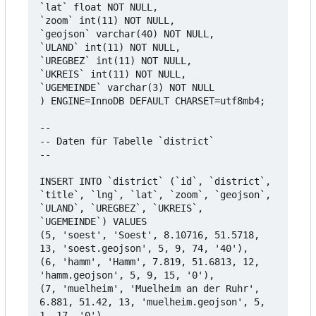
`lat` float NOT NULL,

`zoom` int(11) NOT NULL,

`geojson` varchar(40) NOT NULL,

`ULAND` int(11) NOT NULL,

`UREGBEZ` int(11) NOT NULL,

`UKREIS` int(11) NOT NULL,

`UGEMEINDE` varchar(3) NOT NULL

) ENGINE=InnoDB DEFAULT CHARSET=utf8mb4;

--

-- Daten für Tabelle `district`

--

INSERT INTO `district` (`id`, `district`, 
`title`, `lng`, `lat`, `zoom`, `geojson`, 
`ULAND`, `UREGBEZ`, `UKREIS`, 
`UGEMEINDE`) VALUES

(5, 'soest', 'Soest', 8.10716, 51.5718, 
13, 'soest.geojson', 5, 9, 74, '40'),

(6, 'hamm', 'Hamm', 7.819, 51.6813, 12, 
'hamm.geojson', 5, 9, 15, '0'),

(7, 'muelheim', 'Muelheim an der Ruhr', 
6.881, 51.42, 13, 'muelheim.geojson', 5, 
1, 17, '0'),
