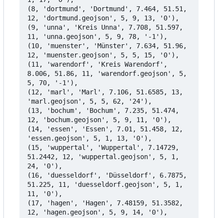
(8, 'dortmund', 'Dortmund', 7.464, 51.51, 
12, 'dortmund.geojson', 5, 9, 13, '0'),

(9, 'unna', 'Kreis Unna', 7.708, 51.597, 
11, 'unna.geojson', 5, 9, 78, '-1'),

(10, 'muenster', 'Münster', 7.634, 51.96, 
12, 'muenster.geojson', 5, 5, 15, '0'),

(11, 'warendorf', 'Kreis Warendorf', 
8.006, 51.86, 11, 'warendorf.geojson', 5, 
5, 70, '-1'),

(12, 'marl', 'Marl', 7.106, 51.6585, 13, 
'marl.geojson', 5, 5, 62, '24'),

(13, 'bochum', 'Bochum', 7.235, 51.474, 
12, 'bochum.geojson', 5, 9, 11, '0'),

(14, 'essen', 'Essen', 7.01, 51.458, 12, 
'essen.geojson', 5, 1, 13, '0'),

(15, 'wuppertal', 'Wuppertal', 7.14729, 
51.2442, 12, 'wuppertal.geojson', 5, 1, 
24, '0'),

(16, 'duesseldorf', 'Düsseldorf', 6.7875, 
51.225, 11, 'duesseldorf.geojson', 5, 1, 
11, '0'),

(17, 'hagen', 'Hagen', 7.48159, 51.3582, 
12, 'hagen.geojson', 5, 9, 14, '0'),
