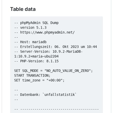
Table data
-- phpMyAdmin SQL Dump

-- version 5.1.3

-- https://www.phpmyadmin.net/

--

-- Host: mariadb

-- Erstellungszeit: 06. Okt 2023 um 10:44

-- Server-Version: 10.9.2-MariaDB-
1:10.9.2+maria~ubu2204

-- PHP-Version: 8.1.15

SET SQL_MODE = "NO_AUTO_VALUE_ON_ZERO";

START TRANSACTION;

SET time_zone = "+00:00";

--

-- Datenbank: `unfallstatistik`

--

-- ---------------------------------------