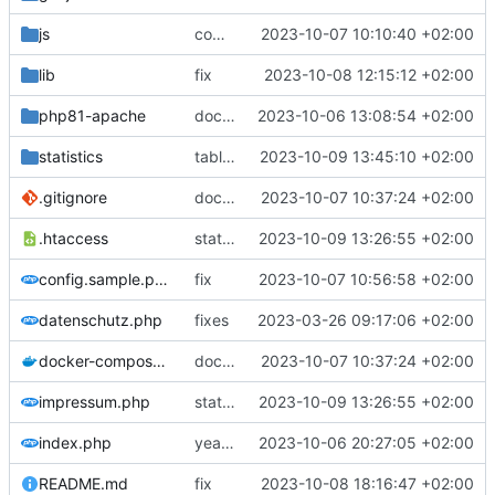
js
composer
2023-10-07 10:10:40 +02:00
lib
fix
2023-10-08 12:15:12 +02:00
php81-apache
docker
2023-10-06 13:08:54 +02:00
statistics
table grid
2023-10-09 13:45:10 +02:00
.gitignore
docker
2023-10-07 10:37:24 +02:00
.htaccess
statistics
2023-10-09 13:26:55 +02:00
config.sample.php
fix
2023-10-07 10:56:58 +02:00
datenschutz.php
fixes
2023-03-26 09:17:06 +02:00
docker-compose.yml
docker
2023-10-07 10:37:24 +02:00
impressum.php
statistics
2023-10-09 13:26:55 +02:00
index.php
years as select
2023-10-06 20:27:05 +02:00
README.md
fix
2023-10-08 18:16:47 +02:00