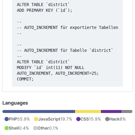
ALTER TABLE `district`

ADD PRIMARY KEY (`id`);

--

-- AUTO_INCREMENT für exportierte Tabellen

--

--

-- AUTO_INCREMENT für Tabelle `district`

--

ALTER TABLE `district`

MODIFY `id` int(11) NOT NULL 
AUTO_INCREMENT, AUTO_INCREMENT=25;

Languages
PHP
55.9%
JavaScript
19.7%
CSS
15.9%
Hack
8%
Shell
0.4%
Other
0.1%