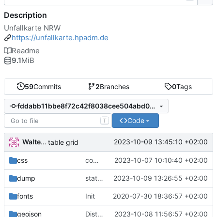
Description
Unfallkarte NRW
https://unfallkarte.hpadm.de
Readme
9.1
MiB
59
Commits
2
Branches
0
Tags
fddabb11bbe8f72c42f8038cee504abd049b58df
Code
T
Walter Hupfeld
2023-10-09 13:45:10 +02:00
table grid
css
composer
2023-10-07 10:10:40 +02:00
dump
statistics
2023-10-09 13:26:55 +02:00
fonts
Init
2020-07-30 18:36:57 +02:00
geojson
Districts expanded
2023-10-08 11:56:57 +02:00