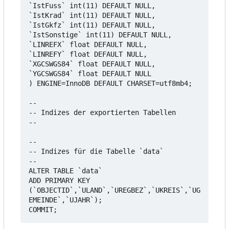
`IstFuss` int(11) DEFAULT NULL,

`IstKrad` int(11) DEFAULT NULL,

`IstGkfz` int(11) DEFAULT NULL,

`IstSonstige` int(11) DEFAULT NULL,

`LINREFX` float DEFAULT NULL,

`LINREFY` float DEFAULT NULL,

`XGCSWGS84` float DEFAULT NULL,

`YGCSWGS84` float DEFAULT NULL

) ENGINE=InnoDB DEFAULT CHARSET=utf8mb4;

--

-- Indizes der exportierten Tabellen

--

--

-- Indizes für die Tabelle `data`

--

ALTER TABLE `data`

ADD PRIMARY KEY 
(`OBJECTID`,`ULAND`,`UREGBEZ`,`UKREIS`,`UG
EMEINDE`,`UJAHR`);
