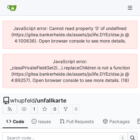
JavaScript error: Cannot read property '0' of undefined
(https://gitea.bankerheide.de/assets/js/iife.DYEzIdse.js @
4:100636). Open browser console to see more details.
JavaScript error:
_classPrivateFieldGet2(...).replaceChildren is not a function
(https://gitea.bankerheide.de/assets/js/iife.DYEzIdse.js @
4:89257). Open browser console to see more details. (18)
whupfeld
/
unfallkarte
1
0
0
Code
Issues
Pull Requests
Packages
S