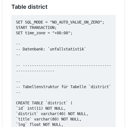
Table district
SET SQL_MODE = "NO_AUTO_VALUE_ON_ZERO";

START TRANSACTION;

SET time_zone = "+00:00";

--

-- Datenbank: `unfallstatistik`

--

-- ---------------------------------------
-----------------

--

-- Tabellenstruktur für Tabelle `district`

--

CREATE TABLE `district` (

`id` int(11) NOT NULL,

`district` varchar(40) NOT NULL,

`title` varchar(80) NOT NULL,

`lng` float NOT NULL,
