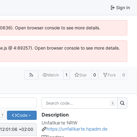
Sign In
100636). Open browser console to see more details.
Idse.js @ 4:89257). Open browser console to see more details.
1
0
0
Watch
Star
Fork
S
Description
Code
T
Unfallkarte NRW
https://unfallkarte.hpadm.de
12:01:06 +02:00