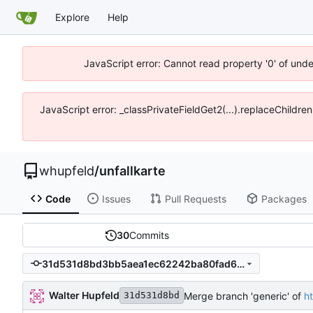
Explore
Help
JavaScript error: Cannot read property '0' of und
JavaScript error: _classPrivateFieldGet2(...).replaceChildre
whupfeld
/
unfallkarte
Code
Issues
Pull Requests
Packages
30
Commits
31d531d8bd3bb5aea1ec62242ba80fad6c10f775
Walter Hupfeld
Merge branch 'generic' of
h
31d531d8bd