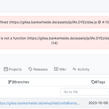
efined (https://gitea.bankerheide.de/assets/js/iife.DYEzIdse.js @ 4:
n is not a function (https://gitea.bankerheide.de/assets/js/iife.DYEz
(14)
Projects
Releases
Wiki
Activity
2
Branches
0
Tags
2023-10-06 
ttps://gitea.bankerheide.de/whupfeld/unfallkarte
into generic