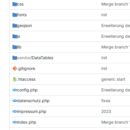
css
Merge branch '
fonts
Init
geojson
Erweiterung de
js
Erweiterung de
lib
Merge branch '
vendor
/DataTables
Init
.gitignore
Init
.htaccess
generic start
config.php
Erweiterung de
datenschutz.php
fixes
impressum.php
2023
index.php
Merge branch '