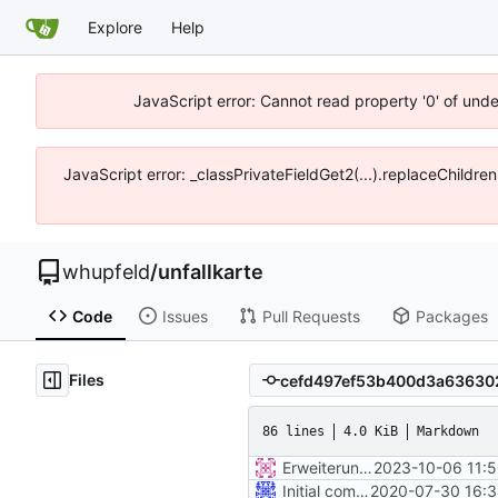
Explore
Help
JavaScript error: Cannot read property '0' of und
JavaScript error: _classPrivateFieldGet2(...).replaceChildre
whupfeld
/
unfallkarte
Code
Issues
Pull Requests
Packages
Files
86 lines
4.0 KiB
Markdown
Erweiterung der Kreise
2023-10-06 11:5
Initial commit
2020-07-30 16:3