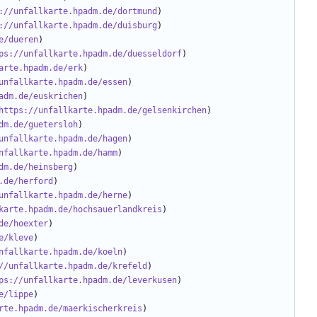
://unfallkarte.hpadm.de/dortmund
://unfallkarte.hpadm.de/duisburg
e/dueren
ps://unfallkarte.hpadm.de/duesseldorf
arte.hpadm.de/erk
unfallkarte.hpadm.de/essen
adm.de/euskrichen
https://unfallkarte.hpadm.de/gelsenkirchen
dm.de/guetersloh
unfallkarte.hpadm.de/hagen
nfallkarte.hpadm.de/hamm
dm.de/heinsberg
.de/herford
unfallkarte.hpadm.de/herne
karte.hpadm.de/hochsauerlandkreis
de/hoexter
e/kleve
nfallkarte.hpadm.de/koeln
//unfallkarte.hpadm.de/krefeld
ps://unfallkarte.hpadm.de/leverkusen
e/lippe
rte.hpadm.de/maerkischerkreis