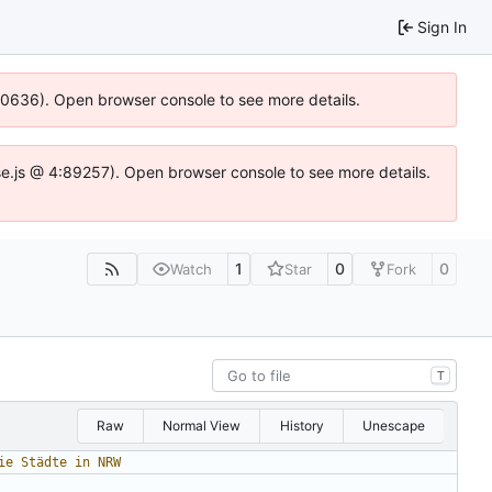
Sign In
100636). Open browser console to see more details.
Idse.js @ 4:89257). Open browser console to see more details.
1
0
0
Watch
Star
Fork
T
Raw
Normal View
History
Unescape