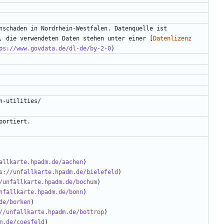
nschaden in Nordrhein-Westfalen. Datenquelle ist 
, die verwendeten Daten stehen unter einer [
Datenlizenz 
ps://www.govdata.de/dl-de/by-2-0
allkarte.hpadm.de/aachen
s://unfallkarte.hpadm.de/bielefeld
/unfallkarte.hpadm.de/bochum
nfallkarte.hpadm.de/bonn
de/borken
//unfallkarte.hpadm.de/bottrop
m.de/coesfeld