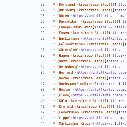
*
 [
Dortmund (kreisfreie Stadt)
](
https
*
 [
Duisburg (kreisfreie Stadt)
](
https
*
 [
Düren
](
https://unfallkarte.hpadm.d
*
 [
Düsseldorf (kreisfreie Stadt)
](
htt
*
 [
Ennepe-Ruhr-Kreis
](
https://unfallk
*
 [
Essen (kreisfreie Stadt)
](
https://
*
 [
Euskirchen
](
https://unfallkarte.hp
*
 [
Gelsenkirchen (kreisfreie Stadt)
](
*
 [
Gütersloh
](
https://unfallkarte.hpa
*
 [
Hagen (kreisfreie Stadt)
](
https://
*
 [
Hamm (kreisfreie Stadt)
](
https://u
*
 [
Heinsberg
](
https://unfallkarte.hpa
*
 [
Herford
](
https://unfallkarte.hpadm
*
 [
Herne (kreisfreie Stadt)
](
https://
*
 [
Hochsauerlandkreis
](
https://unfall
*
 [
Höxter
](
https://unfallkarte.hpadm.
*
 [
Kleve
](
https://unfallkarte.hpadm.d
*
 [
Köln (kreisfreie Stadt)
](
https://u
*
 [
Krefeld (kreisfreie Stadt)
](
https:
*
 [
Leverkusen (kreisfreie Stadt)
](
htt
*
 [
Lippe
](
https://unfallkarte.hpadm.d
*
 [
Märkischer Kreis
](
https://unfallka