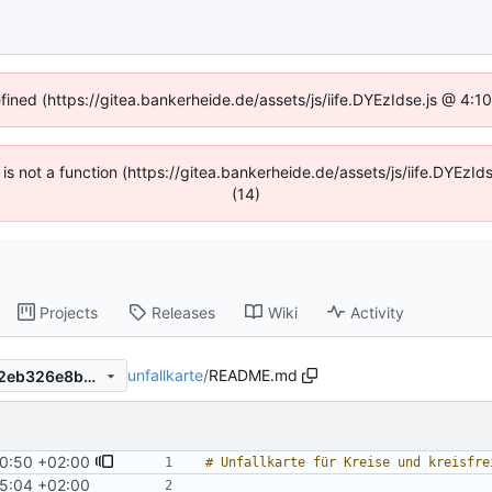
efined (https://gitea.bankerheide.de/assets/js/iife.DYEzIdse.js @ 4:
n is not a function (https://gitea.bankerheide.de/assets/js/iife.DYEz
(14)
Projects
Releases
Wiki
Activity
unfallkarte
/
README.md
cefd497ef53b400d3a636302eb326e8bef4dd545
0:50 +02:00
5:04 +02:00