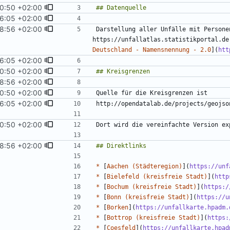
0:50 +02:00
6:05 +02:00
8:56 +02:00
Darstellung aller Unfälle mit Persone
https://unfallatlas.statistikportal.de
Deutschland - Namensnennung - 2.0
](
htt
6:05 +02:00
0:50 +02:00
8:56 +02:00
0:50 +02:00
6:05 +02:00
0:50 +02:00
8:56 +02:00
*
 [
Aachen (Städteregion)
](
https://unf
*
 [
Bielefeld (kreisfreie Stadt)
](
http
*
 [
Bochum (kreisfreie Stadt)
](
https:/
*
 [
Bonn (kreisfreie Stadt)
](
https://u
*
 [
Borken
](
https://unfallkarte.hpadm.
*
 [
Bottrop (kreisfreie Stadt)
](
https:
*
 [
Coesfeld
](
https://unfallkarte.hpad