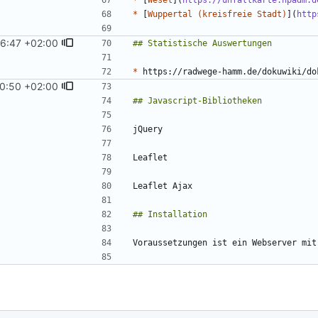
*
 [
Wesel
](
https://unfallkarte.hpadm.d
*
 [
Wuppertal (kreisfreie Stadt)
](
http
16:47 +02:00
*
0:50 +02:00