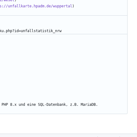
e/wesel
s://unfallkarte.hpadm.de/wuppertal