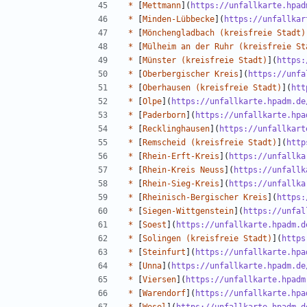
*
 [
Mettmann
](
https://unfallkarte.hpad
*
 [
Minden-Lübbecke
](
https://unfallkar
*
 [
Mönchengladbach (kreisfreie Stadt)
*
 [
Mülheim an der Ruhr (kreisfreie St
*
 [
Münster (kreisfreie Stadt)
](
https:
*
 [
Oberbergischer Kreis
](
https://unfa
*
 [
Oberhausen (kreisfreie Stadt)
](
htt
*
 [
Olpe
](
https://unfallkarte.hpadm.de
*
 [
Paderborn
](
https://unfallkarte.hpa
*
 [
Recklinghausen
](
https://unfallkart
*
 [
Remscheid (kreisfreie Stadt)
](
http
*
 [
Rhein-Erft-Kreis
](
https://unfallka
*
 [
Rhein-Kreis Neuss
](
https://unfallk
*
 [
Rhein-Sieg-Kreis
](
https://unfallka
*
 [
Rheinisch-Bergischer Kreis
](
https:
*
 [
Siegen-Wittgenstein
](
https://unfal
*
 [
Soest
](
https://unfallkarte.hpadm.d
*
 [
Solingen (kreisfreie Stadt)
](
https
*
 [
Steinfurt
](
https://unfallkarte.hpa
*
 [
Unna
](
https://unfallkarte.hpadm.de
*
 [
Viersen
](
https://unfallkarte.hpadm
*
 [
Warendorf
](
https://unfallkarte.hpa