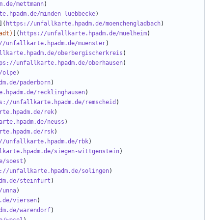
m.de/mettmann
te.hpadm.de/minden-luebbecke
](
https://unfallkarte.hpadm.de/moenchengladbach
adt)
](
https://unfallkarte.hpadm.de/muelheim
//unfallkarte.hpadm.de/muenster
llkarte.hpadm.de/oberbergischerkreis
ps://unfallkarte.hpadm.de/oberhausen
/olpe
dm.de/paderborn
e.hpadm.de/recklinghausen
s://unfallkarte.hpadm.de/remscheid
rte.hpadm.de/rek
arte.hpadm.de/neuss
rte.hpadm.de/rsk
//unfallkarte.hpadm.de/rbk
lkarte.hpadm.de/siegen-wittgenstein
e/soest
://unfallkarte.hpadm.de/solingen
dm.de/steinfurt
/unna
.de/viersen
dm.de/warendorf