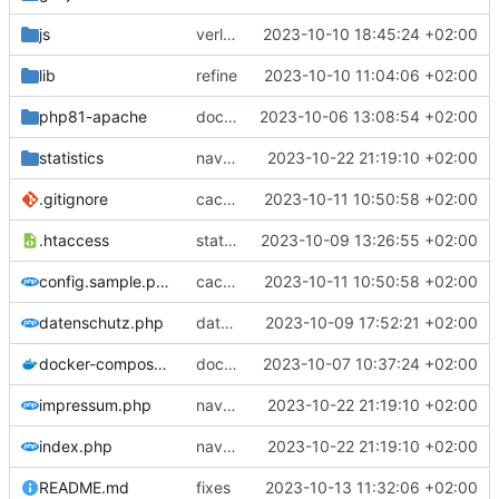
js
verlaufsgrafik
2023-10-10 18:45:24 +02:00
lib
refine
2023-10-10 11:04:06 +02:00
php81-apache
docker
2023-10-06 13:08:54 +02:00
statistics
navbar fix
2023-10-22 21:19:10 +02:00
.gitignore
cache
2023-10-11 10:50:58 +02:00
.htaccess
statistics
2023-10-09 13:26:55 +02:00
config.sample.php
cache
2023-10-11 10:50:58 +02:00
datenschutz.php
datatable
2023-10-09 17:52:21 +02:00
docker-compose.yml
docker
2023-10-07 10:37:24 +02:00
impressum.php
navbar fix
2023-10-22 21:19:10 +02:00
index.php
navbar fix
2023-10-22 21:19:10 +02:00
README.md
fixes
2023-10-13 11:32:06 +02:00