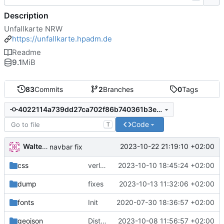
Description
Unfallkarte NRW
https://unfallkarte.hpadm.de
Readme
9.1
MiB
83
Commits
2
Branches
0
Tags
4022114a739dd27ca702f86b740361b3e295869b
Code
T
Walter Hupfeld
2023-10-22 21:19:10 +02:00
navbar fix
css
verlaufsgrafik
2023-10-10 18:45:24 +02:00
dump
fixes
2023-10-13 11:32:06 +02:00
fonts
Init
2020-07-30 18:36:57 +02:00
geojson
Districts expanded
2023-10-08 11:56:57 +02:00