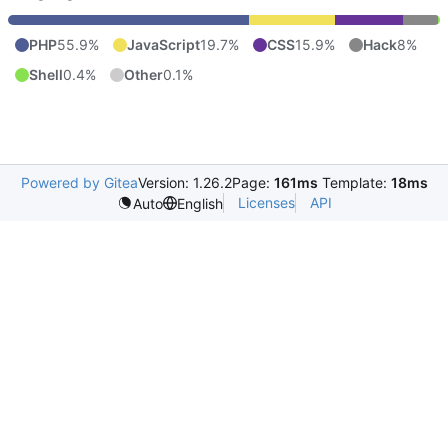
PHP
55.9%
JavaScript
19.7%
CSS
15.9%
Hack
8%
Shell
0.4%
Other
0.1%
Powered by Gitea
Version: 1.26.2
Page:
161ms
Template:
18ms
Licenses
API
Auto
English