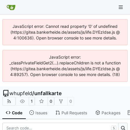
JavaScript error: Cannot read property '0' of undefined
(https://gitea.bankerheide.de/assets/js/iife.DYEzIdse.js @
4:100636). Open browser console to see more details.
JavaScript error:
_classPrivateFieldGet2(...).replaceChildren is not a function
(https://gitea.bankerheide.de/assets/js/iife.DYEzIdse.js @
4:89257). Open browser console to see more details. (18)
whupfeld
/
unfallkarte
1
0
0
Code
Issues
Pull Requests
Packages
S