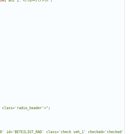
ow
[
'anz'
]
.
"
</td></tr>
\n
"
;
 class='radio_header'>
"
;
D' id='BETEILIGT_RAD' class='check veh_1' checked='checked' 