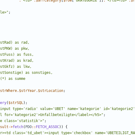
.
"
<td>
"
.
$arrCategory
[
$row
[
'UKATEGORIE'
]]
.
"
</td><td>
"
.
$r
le>
"
;
strWhere
.
$strYear
.
$strLocation
;
ery
(
$strSQL
);
input type='radio' value='UBET' name='kategorie' id='kategorie2'
l for='kategorie2'>Unfallbeteiligte</label></h5>
"
;
e class='statistik'>
"
;
sult
->
fetch
(
PDO
::
FETCH_ASSOC
))
{
r><td class='td_ubet'><input type='checkbox' name='UBETEILIGT_RA