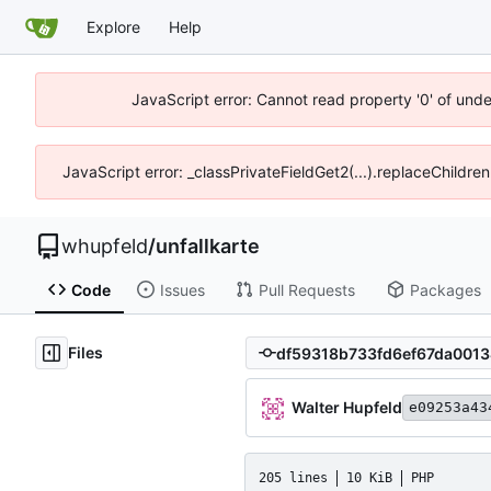
Explore
Help
JavaScript error: Cannot read property '0' of und
JavaScript error: _classPrivateFieldGet2(...).replaceChildre
whupfeld
/
unfallkarte
Code
Issues
Pull Requests
Packages
Files
Walter Hupfeld
e09253a43
205 lines
10 KiB
PHP