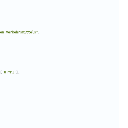
en Verkehrsmittels
"
;
[
'UTYP1'
];