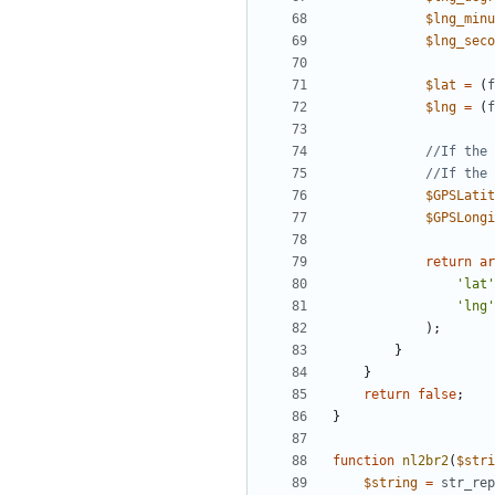
$lng_minu
$lng_seco
$lat
=
(
f
$lng
=
(
f
$GPSLatit
$GPSLongi
return
ar
'lat'
'lng'
);
}
}
return
false
;
}
function
nl2br2
(
$stri
$string
=
str_rep