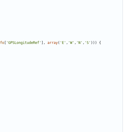
fo
[
'GPSLongitudeRef'
],
array
(
'E'
,
'W'
,
'N'
,
'S'
)))
{