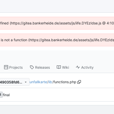
efined (https://gitea.bankerheide.de/assets/js/iife.DYEzIdse.js @ 4:
n is not a function (https://gitea.bankerheide.de/assets/js/iife.DYEz
Projects
Releases
Wiki
Activity
unfallkarte
/
lib
/
functions.php
df59318b733fd6ef67da0013490358fd62fe9508
final
4