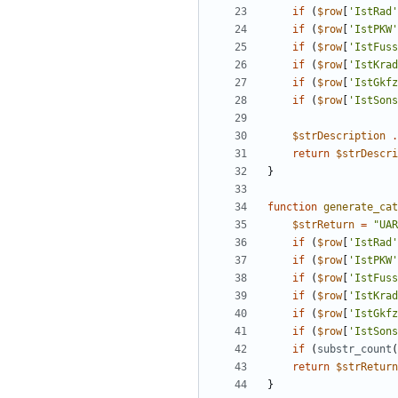
if
(
$row
[
'IstRad'
if
(
$row
[
'IstPKW'
if
(
$row
[
'IstFuss
if
(
$row
[
'IstKrad
if
(
$row
[
'IstGkfz
if
(
$row
[
'IstSons
$strDescription
.
return
$strDescri
}
function
generate_cat
$strReturn
=
"
UAR
if
(
$row
[
'IstRad'
if
(
$row
[
'IstPKW'
if
(
$row
[
'IstFuss
if
(
$row
[
'IstKrad
if
(
$row
[
'IstGkfz
if
(
$row
[
'IstSons
if
(
substr_count
(
return
$strReturn
}