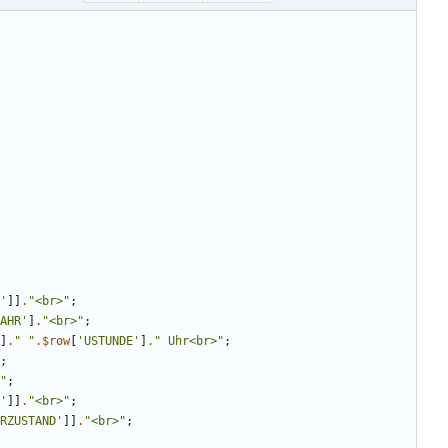
'
]]
.
"
<br>
"
;
AHR'
]
.
"
<br>
"
;
]
.
"
"
.
$row
[
'USTUNDE'
]
.
"
 Uhr<br>
"
;
;
"
;
'
]]
.
"
<br>
"
;
RZUSTAND'
]]
.
"
<br>
"
;