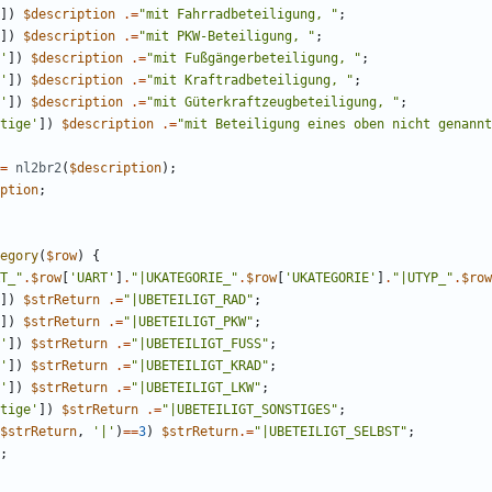
])
$description
.=
"
mit Fahrradbeteiligung, 
"
;
])
$description
.=
"
mit PKW-Beteiligung, 
"
;
'
])
$description
.=
"
mit Fußgängerbeteiligung, 
"
;
'
])
$description
.=
"
mit Kraftradbeteiligung, 
"
;
'
])
$description
.=
"
mit Güterkraftzeugbeteiligung, 
"
;
tige'
])
$description
.=
"
mit Beteiligung eines oben nicht genannt
=
nl2br2
(
$description
);
ption
;
egory
(
$row
)
{
T_
"
.
$row
[
'UART'
]
.
"
|UKATEGORIE_
"
.
$row
[
'UKATEGORIE'
]
.
"
|UTYP_
"
.
$row
])
$strReturn
.=
"
|UBETEILIGT_RAD
"
;
])
$strReturn
.=
"
|UBETEILIGT_PKW
"
;
'
])
$strReturn
.=
"
|UBETEILIGT_FUSS
"
;
'
])
$strReturn
.=
"
|UBETEILIGT_KRAD
"
;
'
])
$strReturn
.=
"
|UBETEILIGT_LKW
"
;
tige'
])
$strReturn
.=
"
|UBETEILIGT_SONSTIGES
"
;
$strReturn
,
'|'
)
==
3
)
$strReturn
.=
"
|UBETEILIGT_SELBST
"
;
;