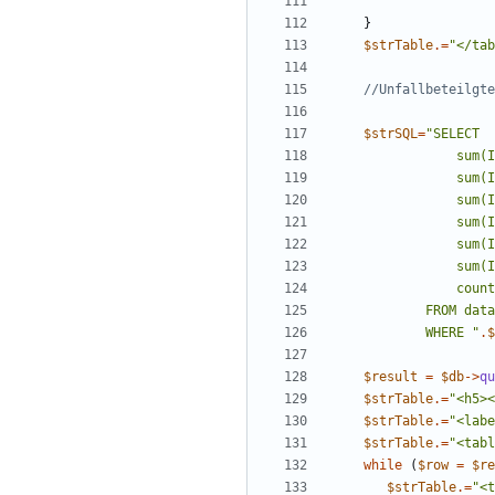
}
$strTable
.=
"
</tab
$strSQL
=
"
            WHERE 
"
.
$
$result
=
$db
->
qu
$strTable
.=
"
<h5><
$strTable
.=
"
<labe
$strTable
.=
"
<tabl
while
(
$row
=
$re
$strTable
.=
"
<t