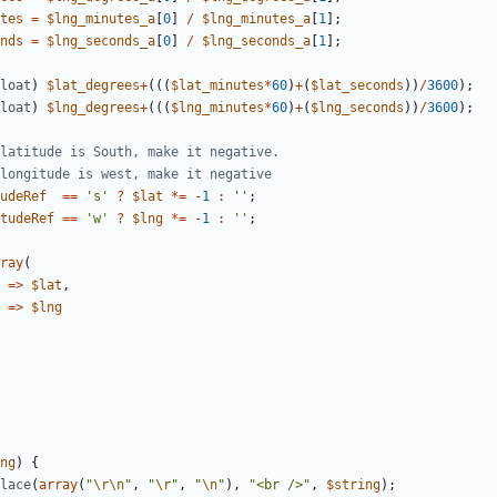
tes
=
$lng_minutes_a
[
0
]
/
$lng_minutes_a
[
1
];
nds
=
$lng_seconds_a
[
0
]
/
$lng_seconds_a
[
1
];
loat
)
$lat_degrees
+
(((
$lat_minutes
*
60
)
+
(
$lat_seconds
))
/
3600
);
loat
)
$lng_degrees
+
(((
$lng_minutes
*
60
)
+
(
$lng_seconds
))
/
3600
);
udeRef
==
's'
?
$lat
*=
-
1
:
''
;
tudeRef
==
'w'
?
$lng
*=
-
1
:
''
;
ray
(
=>
$lat
,
=>
$lng
ng
)
{
lace
(
array
(
"
\r
\n
"
,
"
\r
"
,
"
\n
"
),
"
<br />
"
,
$string
);