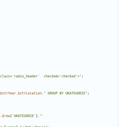
class='radio_header'  checked='checked'>
"
;
$strYear
.
$strLocation
.
"
 GROUP BY UKATEGORIE
"
;
.
$row
[
'UKATEGORIE'
]
.
"
' 