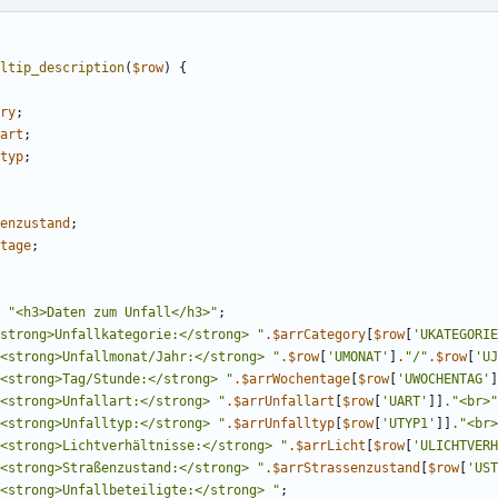
ltip_description
(
$row
)
{
ry
;
art
;
typ
;
enzustand
;
tage
;
"
<h3>Daten zum Unfall</h3>
"
;
strong>Unfallkategorie:</strong> 
"
.
$arrCategory
[
$row
[
'UKATEGORIE
<strong>Unfallmonat/Jahr:</strong> 
"
.
$row
[
'UMONAT'
]
.
"
/
"
.
$row
[
'UJ
<strong>Tag/Stunde:</strong> 
"
.
$arrWochentage
[
$row
[
'UWOCHENTAG'
]
<strong>Unfallart:</strong> 
"
.
$arrUnfallart
[
$row
[
'UART'
]]
.
"
<br>
"
<strong>Unfalltyp:</strong> 
"
.
$arrUnfalltyp
[
$row
[
'UTYP1'
]]
.
"
<br>
<strong>Lichtverhältnisse:</strong> 
"
.
$arrLicht
[
$row
[
'ULICHTVERH
<strong>Straßenzustand:</strong> 
"
.
$arrStrassenzustand
[
$row
[
'UST
<strong>Unfallbeteiligte:</strong> 
"
;