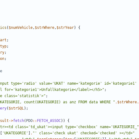
ics
(
$numVehicle
,
$strWhere
,
$strYear
)
{
art
;
typ
;
ry
;
on
;
nput type='radio' value='UKAT' name='kategorie' id='kategorie1' 
l for='kategorie1'>Unfallkategorie</label></h5>
"
;
e class='statistik'>
"
;
KATEGORIE, count(UKATEGORIE) as anz FROM data WHERE 
"
.
$strWhere
.
ery
(
$strSQL
);
sult
->
fetch
(
PDO
::
FETCH_ASSOC
))
{
tr><td class='td_ukat'><input type='checkbox' name='UKATEGORIE_
"
[
'UKATEGORIE'
]
.
"
' class='check ukat' checked='checked' ></td>
"