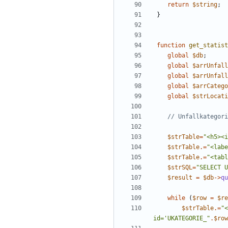
return
$string
;
}
function
get_statist
global
$db
;
global
$arrUnfall
global
$arrUnfall
global
$arrCatego
global
$strLocati
$strTable
=
"
<h5><i
$strTable
.=
"
<labe
$strTable
.=
"
<tabl
$strSQL
=
"
SELECT U
$result
=
$db
->
qu
while
(
$row
=
$re
$strTable
.=
"
<
id='UKATEGORIE_
"
.
$row