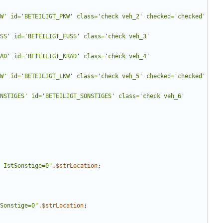
W' id='BETEILIGT_PKW' class='check veh_2' checked='checked' 
SS' id='BETEILIGT_FUSS' class='check veh_3' 
AD' id='BETEILIGT_KRAD' class='check veh_4' 
W' id='BETEILIGT_LKW' class='check veh_5' checked='checked' 
NSTIGES' id='BETEILIGT_SONSTIGES' class='check veh_6' 
0 and IstSonstige=0
"
.
$strLocation
;
IstSonstige=0
"
.
$strLocation
;