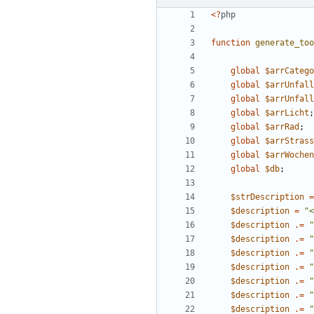
<
?
php
function
generate_too
global
$arrCatego
global
$arrUnfall
global
$arrUnfall
global
$arrLicht
;
global
$arrRad
;
global
$arrStrass
global
$arrWochen
global
$db
;
$strDescription
=
$description
=
"
<
$description
.=
"
$description
.=
"
$description
.=
"
$description
.=
"
$description
.=
"
$description
.=
"
$description
.=
"