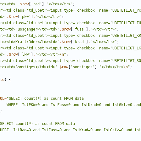
td><td>
"
.
$row
[
'rad'
]
.
"
</td></tr>
"
;
r><td class='td_ubet'><input type='checkbox' name='UBETEILIGT_PK
d>
"
.
$row
[
'pkw'
]
.
"
</td></tr>
"
;
r><td class='td_ubet'><input type='checkbox' name='UBETEILIGT_FU
td><td>Fussgänger</td><td>
"
.
$row
[
'fuss'
]
.
"
</td></tr>
"
;
r><td class='td_ubet'><input type='checkbox' name='UBETEILIGT_KR
td><td>Krafträder</td><td>
"
.
$row
[
'krad'
]
.
"
</td></tr>
"
;
r><td class='td_ubet'><input type='checkbox' name='UBETEILIGT_LK
d>
"
.
$row
[
'lkw'
]
.
"
</td></tr>
\n
"
;
r><td class='td_ubet'><input type='checkbox' name='UBETEILIGT_SO
td><td>Sonstiges</td><td>
"
.
$row
[
'sonstiges'
]
.
"
</td></tr>
\n
"
;
le
)
{
QL
=
"
                        WHERE  IstPKW=0 and IstFuss=0 and IstKrad=0 and IstGkfz=
;
                   WHERE  IstRad=0 and IstFuss=0 and IstKrad=0 and IstGkfz=0 and 