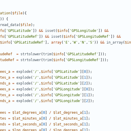
ation
(
$file
){
))
{
read_data
(
$file
);
fo
[
'GPSLatitude'
])
&&
isset
(
$info
[
'GPSLongitude'
])
&&
fo
[
'GPSLatitudeRef'
])
&&
isset
(
$info
[
'GPSLongitudeRef'
])
&&
$info
[
'GPSLatitudeRef'
],
array
(
'E'
,
'W'
,
'N'
,
'S'
))
&&
in_array
(
$in
udeRef
=
strtolower
(
trim
(
$info
[
'GPSLatitudeRef'
]));
tudeRef
=
strtolower
(
trim
(
$info
[
'GPSLongitudeRef'
]));
ees_a
=
explode
(
'/'
,
$info
[
'GPSLatitude'
][
0
]);
tes_a
=
explode
(
'/'
,
$info
[
'GPSLatitude'
][
1
]);
nds_a
=
explode
(
'/'
,
$info
[
'GPSLatitude'
][
2
]);
ees_a
=
explode
(
'/'
,
$info
[
'GPSLongitude'
][
0
]);
tes_a
=
explode
(
'/'
,
$info
[
'GPSLongitude'
][
1
]);
nds_a
=
explode
(
'/'
,
$info
[
'GPSLongitude'
][
2
]);
ees
=
$lat_degrees_a
[
0
]
/
$lat_degrees_a
[
1
];
tes
=
$lat_minutes_a
[
0
]
/
$lat_minutes_a
[
1
];
nds
=
$lat_seconds_a
[
0
]
/
$lat_seconds_a
[
1
];
ees
=
$lng_degrees_a
[
0
]
/
$lng_degrees_a
[
1
];