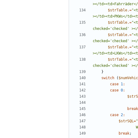
></td><td>Fahrräder</
$strTable
.=
"
<t
></td><td>PKWs</td><t
$strTable
.=
"
<t
checked='checked' ></
$strTable
.=
"
<t
checked='checked' ></
$strTable
.=
"
<t
></td><td>LKWs</td><t
$strTable
.=
"
<t
checked='checked' ></
}
switch
(
$numVehic
case
1
:
case
0
:
$strS
break
case
2
:
$strSQL
=
"
 
break
;