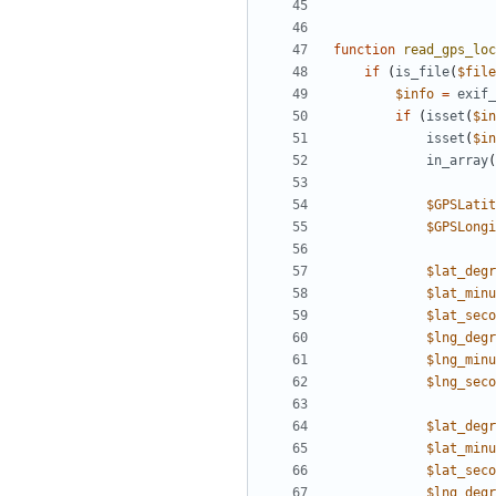
function
read_gps_loc
if
(
is_file
(
$file
$info
=
exif_
if
(
isset
(
$in
isset
(
$in
in_array
(
$GPSLatit
$GPSLongi
$lat_degr
$lat_minu
$lat_seco
$lng_degr
$lng_minu
$lng_seco
$lat_degr
$lat_minu
$lat_seco
$lng_degr