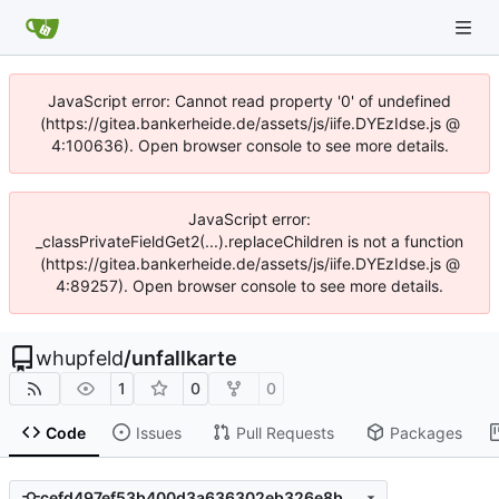
JavaScript error: Cannot read property '0' of undefined
(https://gitea.bankerheide.de/assets/js/iife.DYEzIdse.js @
4:100636). Open browser console to see more details.
JavaScript error:
_classPrivateFieldGet2(...).replaceChildren is not a function
(https://gitea.bankerheide.de/assets/js/iife.DYEzIdse.js @
4:89257). Open browser console to see more details.
whupfeld
/
unfallkarte
1
0
0
Code
Issues
Pull Requests
Packages
cefd497ef53b400d3a636302eb326e8bef4dd545