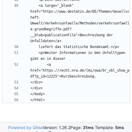
    <a targe="_blank" 
href="https://www.destatis.de/DE/Themen/Gesellsc
haft-
Umwelt/Verkehrsunfaelle/Methoden/verkehrsunfaell
e-grundbegriffe.pdf?
__blob=publicationFile">Beschreibung der 
    <p>Weiter Informationen zu den Unfalltypen 
        <a 
href="https://recht.nrw.de/lmi/owa/br_vbl_show_p
Powered by Gitea
Version: 1.26.2
Page:
31ms
Template:
5ms