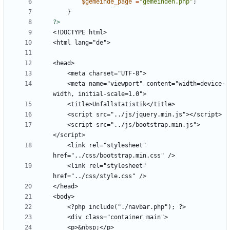
$gemeinde_page
=
"
gemeinden.php
"
;
}
?>
    <meta name="viewport" content="width=device-
    <script src="../js/bootstrap.min.js">
    <link rel="stylesheet" 
    <link rel="stylesheet" 