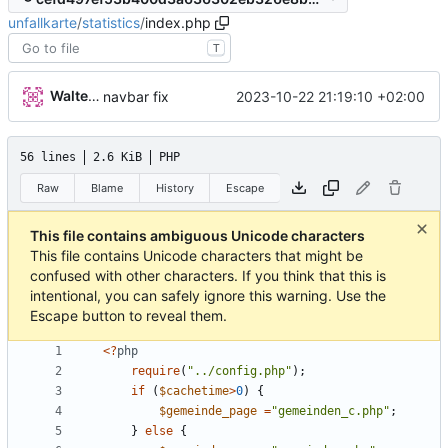
unfallkarte
/
statistics
/
index.php
T
Walter Hupfeld
2023-10-22 21:19:10 +02:00
navbar fix
56 lines
2.6 KiB
PHP
Raw
Blame
History
Escape
This file contains ambiguous Unicode characters
This file contains Unicode characters that might be
confused with other characters. If you think that this is
intentional, you can safely ignore this warning. Use the
Escape button to reveal them.
<
?
php
require
(
"
../config.php
"
);
if
(
$cachetime
>
0
)
{
$gemeinde_page
=
"
gemeinden_c.php
"
;
}
else
{