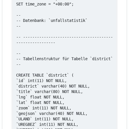
SET time_zone = "+00:00";

--

-- Datenbank: `unfallstatistik`

--

-- ---------------------------------------
-----------------

--

-- Tabellenstruktur für Tabelle `district`

--

CREATE TABLE `district` (

`id` int(11) NOT NULL,

`district` varchar(40) NOT NULL,

`title` varchar(80) NOT NULL,

`lng` float NOT NULL,

`lat` float NOT NULL,

`zoom` int(11) NOT NULL,

`geojson` varchar(40) NOT NULL,

`ULAND` int(11) NOT NULL,

`UREGBEZ` int(11) NOT NULL,
