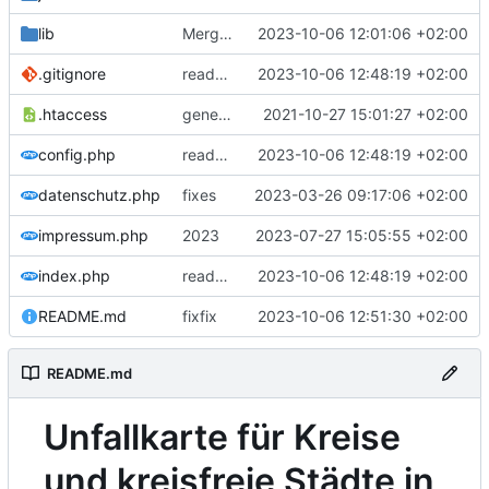
lib
Merge branch 'generic' of
2023-10-06 12:01:06 +02:00
https://gitea.ba
.gitignore
readme
2023-10-06 12:48:19 +02:00
.htaccess
generic start
2021-10-27 15:01:27 +02:00
config.php
readme
2023-10-06 12:48:19 +02:00
datenschutz.php
fixes
2023-03-26 09:17:06 +02:00
impressum.php
2023
2023-07-27 15:05:55 +02:00
index.php
readme
2023-10-06 12:48:19 +02:00
README.md
fixfix
2023-10-06 12:51:30 +02:00
README.md
Unfallkarte für Kreise
und kreisfreie Städte in