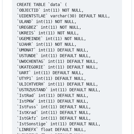
CREATE TABLE `data` (

`OBJECTID` int(11) NOT NULL,

`UIDENTSTLAE` varchar(30) DEFAULT NULL,

`ULAND` int(11) NOT NULL,

`UREGBEZ` int(11) NOT NULL,

`UKREIS` int(11) NOT NULL,

`UGEMEINDE` int(11) NOT NULL,

`UJAHR` int(11) NOT NULL,

`UMONAT` int(11) DEFAULT NULL,

`USTUNDE` int(11) DEFAULT NULL,

`UWOCHENTAG` int(11) DEFAULT NULL,

`UKATEGORIE` int(11) DEFAULT NULL,

`UART` int(11) DEFAULT NULL,

`UTYP1` int(11) DEFAULT NULL,

`ULICHTVERH` int(11) DEFAULT NULL,

`USTRZUSTAND` int(11) DEFAULT NULL,

`IstRad` int(11) DEFAULT NULL,

`IstPKW` int(11) DEFAULT NULL,

`IstFuss` int(11) DEFAULT NULL,

`IstKrad` int(11) DEFAULT NULL,

`IstGkfz` int(11) DEFAULT NULL,

`IstSonstige` int(11) DEFAULT NULL,

`LINREFX` float DEFAULT NULL,
