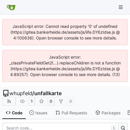
JavaScript error: Cannot read property '0' of undefined
(https://gitea.bankerheide.de/assets/js/iife.DYEzIdse.js @
4:100636). Open browser console to see more details.
JavaScript error:
_classPrivateFieldGet2(...).replaceChildren is not a function
(https://gitea.bankerheide.de/assets/js/iife.DYEzIdse.js @
4:89257). Open browser console to see more details. (13)
whupfeld
/
unfallkarte
1
0
0
Code
Issues
Pull Requests
Packages
S