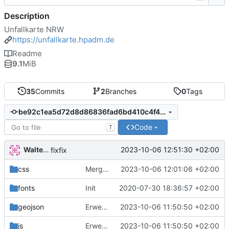
Description
Unfallkarte NRW
https://unfallkarte.hpadm.de
Readme
9.1
MiB
35
Commits
2
Branches
0
Tags
be92c1ea5d72d8d86836fad6bd410c4f48fa39c5
Code
T
Walter Hupfeld
2023-10-06 12:51:30 +02:00
fixfix
css
Merge branch 'generic' of
2023-10-06 12:01:06 +02:00
https://gitea.ba
fonts
Init
2020-07-30 18:36:57 +02:00
geojson
Erweiterung der Kreise
2023-10-06 11:50:50 +02:00
js
Erweiterung der Kreise
2023-10-06 11:50:50 +02:00