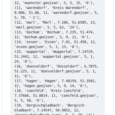
12, 'muenster.geojson', 5, 5, 15, '0'),

(11, 'warendorf', 'Kreis Warendorf', 
8.006, 51.86, 11, 'warendorf.geojson', 5, 
5, 70, '-1'),

(12, 'marl', 'Marl', 7.106, 51.6585, 13, 
'marl.geojson', 5, 5, 62, '24'),

(13, 'bochum', 'Bochum', 7.235, 51.474, 
12, 'bochum.geojson', 5, 9, 11, '0'),

(14, 'essen', 'Essen', 7.01, 51.458, 12, 
'essen.geojson', 5, 1, 13, '0'),

(15, 'wuppertal', 'Wuppertal', 7.14729, 
51.2442, 12, 'wuppertal.geojson', 5, 1, 
24, '0'),

(16, 'duesseldorf', 'Düsseldorf', 6.7875, 
51.225, 11, 'duesseldorf.geojson', 5, 1, 
11, '0'),

(17, 'hagen', 'Hagen', 7.48159, 51.3582, 
12, 'hagen.geojson', 5, 9, 14, '0'),

(18, 'coesfeld', 'Kreis Coesfeld', 
7.37666, 51.8814, 11, 'coesfeld.geojson', 
5, 5, 58, '0'),

(19, 'bergischgladbach', 'Bergisch 
Gladbach', 7.14547, 50.9852, 12, 