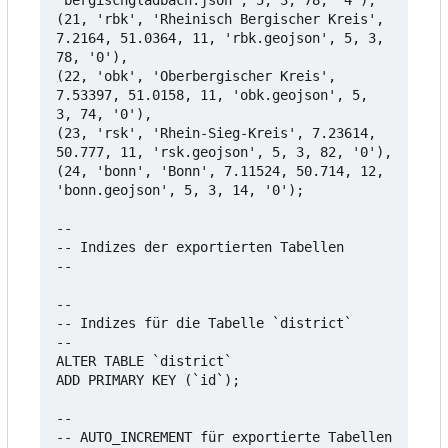
'bergischgladbach.json', 5, 3, 78, '4'),

(21, 'rbk', 'Rheinisch Bergischer Kreis', 
7.2164, 51.0364, 11, 'rbk.geojson', 5, 3, 
78, '0'),

(22, 'obk', 'Oberbergischer Kreis', 
7.53397, 51.0158, 11, 'obk.geojson', 5, 
3, 74, '0'),

(23, 'rsk', 'Rhein-Sieg-Kreis', 7.23614, 
50.777, 11, 'rsk.geojson', 5, 3, 82, '0'),

(24, 'bonn', 'Bonn', 7.11524, 50.714, 12, 
'bonn.geojson', 5, 3, 14, '0');

--

-- Indizes der exportierten Tabellen

--

--

-- Indizes für die Tabelle `district`

--

ALTER TABLE `district`

ADD PRIMARY KEY (`id`);

--

-- AUTO_INCREMENT für exportierte Tabellen
