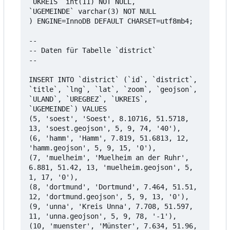
`UKREIS` int(11) NOT NULL,

`UGEMEINDE` varchar(3) NOT NULL

) ENGINE=InnoDB DEFAULT CHARSET=utf8mb4;

--

-- Daten für Tabelle `district`

--

INSERT INTO `district` (`id`, `district`, 
`title`, `lng`, `lat`, `zoom`, `geojson`, 
`ULAND`, `UREGBEZ`, `UKREIS`, 
`UGEMEINDE`) VALUES

(5, 'soest', 'Soest', 8.10716, 51.5718, 
13, 'soest.geojson', 5, 9, 74, '40'),

(6, 'hamm', 'Hamm', 7.819, 51.6813, 12, 
'hamm.geojson', 5, 9, 15, '0'),

(7, 'muelheim', 'Muelheim an der Ruhr', 
6.881, 51.42, 13, 'muelheim.geojson', 5, 
1, 17, '0'),

(8, 'dortmund', 'Dortmund', 7.464, 51.51, 
12, 'dortmund.geojson', 5, 9, 13, '0'),

(9, 'unna', 'Kreis Unna', 7.708, 51.597, 
11, 'unna.geojson', 5, 9, 78, '-1'),

(10, 'muenster', 'Münster', 7.634, 51.96, 