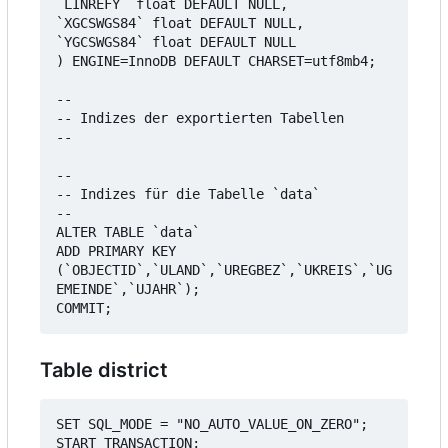
`LINREFY` float DEFAULT NULL,

`XGCSWGS84` float DEFAULT NULL,

`YGCSWGS84` float DEFAULT NULL

) ENGINE=InnoDB DEFAULT CHARSET=utf8mb4;

--

-- Indizes der exportierten Tabellen

--

--

-- Indizes für die Tabelle `data`

--

ALTER TABLE `data`

ADD PRIMARY KEY 
(`OBJECTID`,`ULAND`,`UREGBEZ`,`UKREIS`,`UG
EMEINDE`,`UJAHR`);

Table district
SET SQL_MODE = "NO_AUTO_VALUE_ON_ZERO";

START TRANSACTION;
