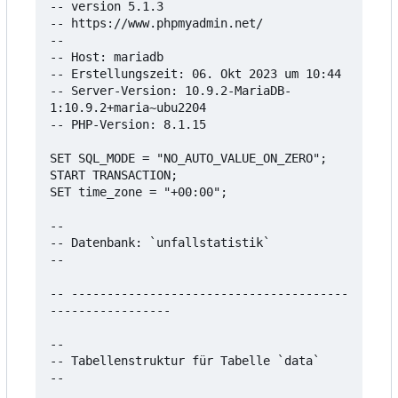
-- version 5.1.3

-- https://www.phpmyadmin.net/

--

-- Host: mariadb

-- Erstellungszeit: 06. Okt 2023 um 10:44

-- Server-Version: 10.9.2-MariaDB-
1:10.9.2+maria~ubu2204

-- PHP-Version: 8.1.15

SET SQL_MODE = "NO_AUTO_VALUE_ON_ZERO";

START TRANSACTION;

SET time_zone = "+00:00";

--

-- Datenbank: `unfallstatistik`

--

-- ---------------------------------------
-----------------

--

-- Tabellenstruktur für Tabelle `data`

--
