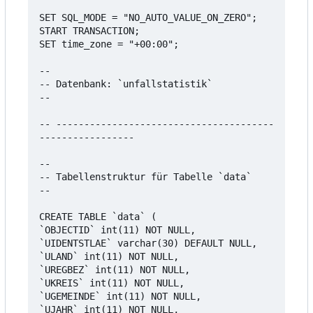
SET SQL_MODE = "NO_AUTO_VALUE_ON_ZERO";

START TRANSACTION;

SET time_zone = "+00:00";

--

-- Datenbank: `unfallstatistik`

--

-- ---------------------------------------
-----------------

--

-- Tabellenstruktur für Tabelle `data`

--

CREATE TABLE `data` (

`OBJECTID` int(11) NOT NULL,

`UIDENTSTLAE` varchar(30) DEFAULT NULL,

`ULAND` int(11) NOT NULL,

`UREGBEZ` int(11) NOT NULL,

`UKREIS` int(11) NOT NULL,

`UGEMEINDE` int(11) NOT NULL,

`UJAHR` int(11) NOT NULL,
