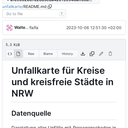
unfallkarte
/
README.md
T
Walter Hupfeld
2023-10-06 12:51:30 +02:00
fixfix
5.3 KiB
Raw
Blame
History
Unfallkarte für Kreise
und kreisfreie Städte in
NRW
Datenquelle
Darstellung aller Unfälle mit Personenschaden in