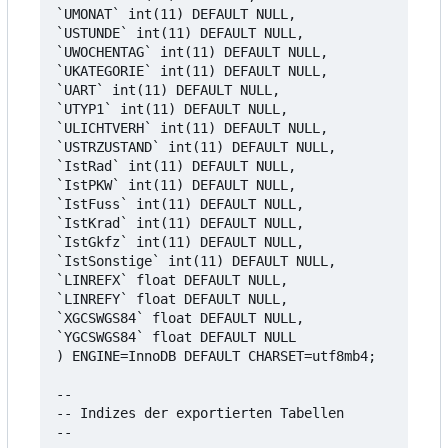
`UMONAT` int(11) DEFAULT NULL,

`USTUNDE` int(11) DEFAULT NULL,

`UWOCHENTAG` int(11) DEFAULT NULL,

`UKATEGORIE` int(11) DEFAULT NULL,

`UART` int(11) DEFAULT NULL,

`UTYP1` int(11) DEFAULT NULL,

`ULICHTVERH` int(11) DEFAULT NULL,

`USTRZUSTAND` int(11) DEFAULT NULL,

`IstRad` int(11) DEFAULT NULL,

`IstPKW` int(11) DEFAULT NULL,

`IstFuss` int(11) DEFAULT NULL,

`IstKrad` int(11) DEFAULT NULL,

`IstGkfz` int(11) DEFAULT NULL,

`IstSonstige` int(11) DEFAULT NULL,

`LINREFX` float DEFAULT NULL,

`LINREFY` float DEFAULT NULL,

`XGCSWGS84` float DEFAULT NULL,

`YGCSWGS84` float DEFAULT NULL

) ENGINE=InnoDB DEFAULT CHARSET=utf8mb4;

--

-- Indizes der exportierten Tabellen

--
