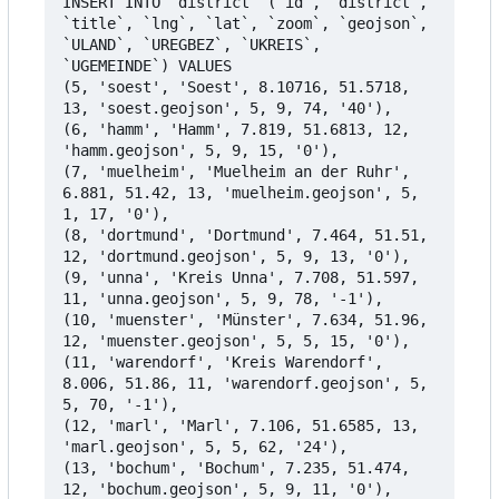
INSERT INTO `district` (`id`, `district`, 
`title`, `lng`, `lat`, `zoom`, `geojson`, 
`ULAND`, `UREGBEZ`, `UKREIS`, 
`UGEMEINDE`) VALUES

(5, 'soest', 'Soest', 8.10716, 51.5718, 
13, 'soest.geojson', 5, 9, 74, '40'),

(6, 'hamm', 'Hamm', 7.819, 51.6813, 12, 
'hamm.geojson', 5, 9, 15, '0'),

(7, 'muelheim', 'Muelheim an der Ruhr', 
6.881, 51.42, 13, 'muelheim.geojson', 5, 
1, 17, '0'),

(8, 'dortmund', 'Dortmund', 7.464, 51.51, 
12, 'dortmund.geojson', 5, 9, 13, '0'),

(9, 'unna', 'Kreis Unna', 7.708, 51.597, 
11, 'unna.geojson', 5, 9, 78, '-1'),

(10, 'muenster', 'Münster', 7.634, 51.96, 
12, 'muenster.geojson', 5, 5, 15, '0'),

(11, 'warendorf', 'Kreis Warendorf', 
8.006, 51.86, 11, 'warendorf.geojson', 5, 
5, 70, '-1'),

(12, 'marl', 'Marl', 7.106, 51.6585, 13, 
'marl.geojson', 5, 5, 62, '24'),

(13, 'bochum', 'Bochum', 7.235, 51.474, 
12, 'bochum.geojson', 5, 9, 11, '0'),
