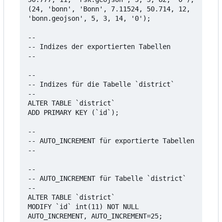
(24, 'bonn', 'Bonn', 7.11524, 50.714, 12, 
'bonn.geojson', 5, 3, 14, '0');

--

-- Indizes der exportierten Tabellen

--

--

-- Indizes für die Tabelle `district`

--

ALTER TABLE `district`

ADD PRIMARY KEY (`id`);

--

-- AUTO_INCREMENT für exportierte Tabellen

--

--

-- AUTO_INCREMENT für Tabelle `district`

--

ALTER TABLE `district`

MODIFY `id` int(11) NOT NULL 
AUTO_INCREMENT, AUTO_INCREMENT=25;
