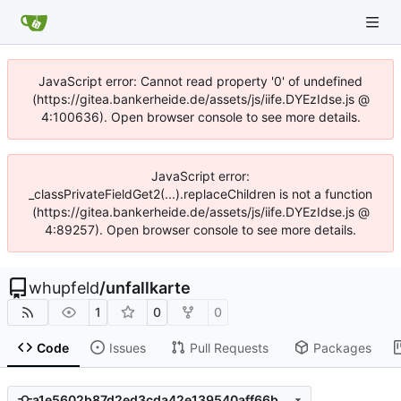
JavaScript error: Cannot read property '0' of undefined
(https://gitea.bankerheide.de/assets/js/iife.DYEzIdse.js @
4:100636). Open browser console to see more details.
JavaScript error:
_classPrivateFieldGet2(...).replaceChildren is not a function
(https://gitea.bankerheide.de/assets/js/iife.DYEzIdse.js @
4:89257). Open browser console to see more details.
whupfeld
/
unfallkarte
1
0
0
Code
Issues
Pull Requests
Packages
a1e5602b87d2ed3cda42e139540aff66be9f2cf4