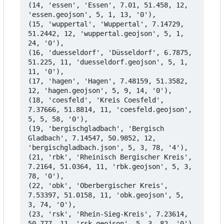
(14, 'essen', 'Essen', 7.01, 51.458, 12, 
'essen.geojson', 5, 1, 13, '0'),

(15, 'wuppertal', 'Wuppertal', 7.14729, 
51.2442, 12, 'wuppertal.geojson', 5, 1, 
24, '0'),

(16, 'duesseldorf', 'Düsseldorf', 6.7875, 
51.225, 11, 'duesseldorf.geojson', 5, 1, 
11, '0'),

(17, 'hagen', 'Hagen', 7.48159, 51.3582, 
12, 'hagen.geojson', 5, 9, 14, '0'),

(18, 'coesfeld', 'Kreis Coesfeld', 
7.37666, 51.8814, 11, 'coesfeld.geojson', 
5, 5, 58, '0'),

(19, 'bergischgladbach', 'Bergisch 
Gladbach', 7.14547, 50.9852, 12, 
'bergischgladbach.json', 5, 3, 78, '4'),

(21, 'rbk', 'Rheinisch Bergischer Kreis', 
7.2164, 51.0364, 11, 'rbk.geojson', 5, 3, 
78, '0'),

(22, 'obk', 'Oberbergischer Kreis', 
7.53397, 51.0158, 11, 'obk.geojson', 5, 
3, 74, '0'),

(23, 'rsk', 'Rhein-Sieg-Kreis', 7.23614, 
50.777, 11, 'rsk.geojson', 5, 3, 82, '0'),
