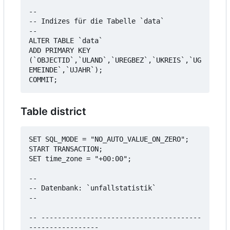
--

-- Indizes für die Tabelle `data`

--

ALTER TABLE `data`

ADD PRIMARY KEY 
(`OBJECTID`,`ULAND`,`UREGBEZ`,`UKREIS`,`UG
EMEINDE`,`UJAHR`);

Table district
SET SQL_MODE = "NO_AUTO_VALUE_ON_ZERO";

START TRANSACTION;

SET time_zone = "+00:00";

--

-- Datenbank: `unfallstatistik`

--

-- ---------------------------------------
-----------------
