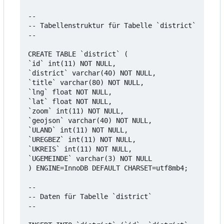
--

-- Tabellenstruktur für Tabelle `district`

--

CREATE TABLE `district` (

`id` int(11) NOT NULL,

`district` varchar(40) NOT NULL,

`title` varchar(80) NOT NULL,

`lng` float NOT NULL,

`lat` float NOT NULL,

`zoom` int(11) NOT NULL,

`geojson` varchar(40) NOT NULL,

`ULAND` int(11) NOT NULL,

`UREGBEZ` int(11) NOT NULL,

`UKREIS` int(11) NOT NULL,

`UGEMEINDE` varchar(3) NOT NULL

) ENGINE=InnoDB DEFAULT CHARSET=utf8mb4;

--

-- Daten für Tabelle `district`

--
