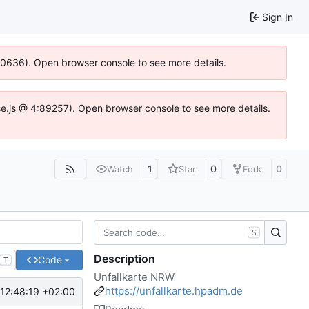
Sign In
100636). Open browser console to see more details.
Idse.js @ 4:89257). Open browser console to see more details.
1
0
0
Watch
Star
Fork
S
Description
Code
T
Unfallkarte NRW
https://unfallkarte.hpadm.de
12:48:19 +02:00