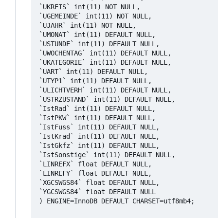
`UKREIS` int(11) NOT NULL,

`UGEMEINDE` int(11) NOT NULL,

`UJAHR` int(11) NOT NULL,

`UMONAT` int(11) DEFAULT NULL,

`USTUNDE` int(11) DEFAULT NULL,

`UWOCHENTAG` int(11) DEFAULT NULL,

`UKATEGORIE` int(11) DEFAULT NULL,

`UART` int(11) DEFAULT NULL,

`UTYP1` int(11) DEFAULT NULL,

`ULICHTVERH` int(11) DEFAULT NULL,

`USTRZUSTAND` int(11) DEFAULT NULL,

`IstRad` int(11) DEFAULT NULL,

`IstPKW` int(11) DEFAULT NULL,

`IstFuss` int(11) DEFAULT NULL,

`IstKrad` int(11) DEFAULT NULL,

`IstGkfz` int(11) DEFAULT NULL,

`IstSonstige` int(11) DEFAULT NULL,

`LINREFX` float DEFAULT NULL,

`LINREFY` float DEFAULT NULL,

`XGCSWGS84` float DEFAULT NULL,

`YGCSWGS84` float DEFAULT NULL

) ENGINE=InnoDB DEFAULT CHARSET=utf8mb4;
