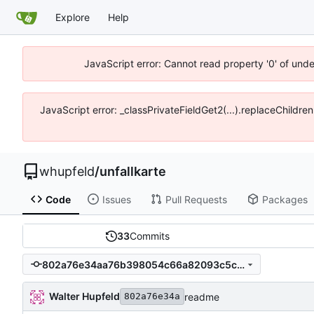
Explore
Help
JavaScript error: Cannot read property '0' of und
JavaScript error: _classPrivateFieldGet2(...).replaceChildre
whupfeld
/
unfallkarte
Code
Issues
Pull Requests
Packages
33
Commits
802a76e34aa76b398054c66a82093c5ccfd43d67
Walter Hupfeld
readme
802a76e34a