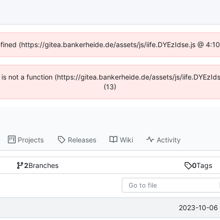
efined (https://gitea.bankerheide.de/assets/js/iife.DYEzIdse.js @ 4:
n is not a function (https://gitea.bankerheide.de/assets/js/iife.DYEz
(13)
Projects
Releases
Wiki
Activity
2
Branches
0
Tags
2023-10-06 