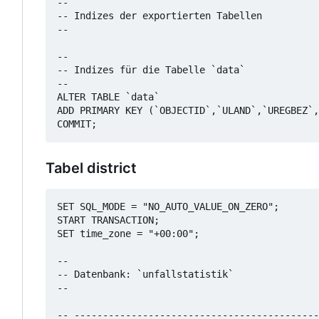
--

-- Indizes der exportierten Tabellen

--

--

-- Indizes für die Tabelle `data`

--

ALTER TABLE `data`

ADD PRIMARY KEY (`OBJECTID`,`ULAND`,`UREGBEZ`,
Tabel district
SET SQL_MODE = "NO_AUTO_VALUE_ON_ZERO";

START TRANSACTION;

SET time_zone = "+00:00";

--

-- Datenbank: `unfallstatistik`

--

-- -------------------------------------------