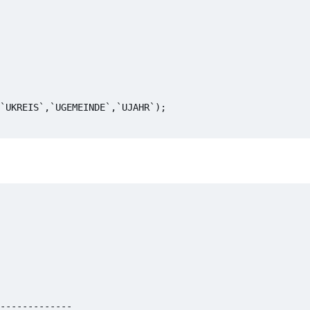
`UKREIS`,`UGEMEINDE`,`UJAHR`);

-------------
