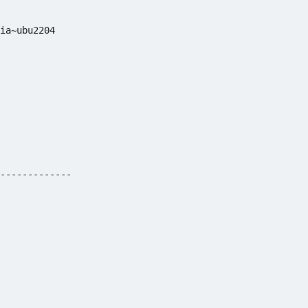
ia~ubu2204

-------------
