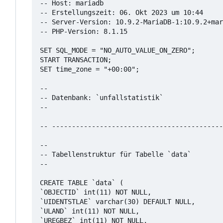
-- Host: mariadb

-- Erstellungszeit: 06. Okt 2023 um 10:44

-- Server-Version: 10.9.2-MariaDB-1:10.9.2+mar
-- PHP-Version: 8.1.15

SET SQL_MODE = "NO_AUTO_VALUE_ON_ZERO";

START TRANSACTION;

SET time_zone = "+00:00";

--

-- Datenbank: `unfallstatistik`

--

-- -------------------------------------------
--

-- Tabellenstruktur für Tabelle `data`

--

CREATE TABLE `data` (

`OBJECTID` int(11) NOT NULL,

`UIDENTSTLAE` varchar(30) DEFAULT NULL,

`ULAND` int(11) NOT NULL,

`UREGBEZ` int(11) NOT NULL,
