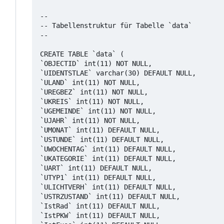
--

-- Tabellenstruktur für Tabelle `data`

--

CREATE TABLE `data` (

`OBJECTID` int(11) NOT NULL,

`UIDENTSTLAE` varchar(30) DEFAULT NULL,

`ULAND` int(11) NOT NULL,

`UREGBEZ` int(11) NOT NULL,

`UKREIS` int(11) NOT NULL,

`UGEMEINDE` int(11) NOT NULL,

`UJAHR` int(11) NOT NULL,

`UMONAT` int(11) DEFAULT NULL,

`USTUNDE` int(11) DEFAULT NULL,

`UWOCHENTAG` int(11) DEFAULT NULL,

`UKATEGORIE` int(11) DEFAULT NULL,

`UART` int(11) DEFAULT NULL,

`UTYP1` int(11) DEFAULT NULL,

`ULICHTVERH` int(11) DEFAULT NULL,

`USTRZUSTAND` int(11) DEFAULT NULL,

`IstRad` int(11) DEFAULT NULL,

`IstPKW` int(11) DEFAULT NULL,
