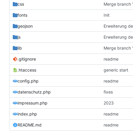
css
Merge branch '
fonts
Init
geojson
Erweiterung de
js
Erweiterung de
lib
Merge branch '
.gitignore
readme
.htaccess
generic start
config.php
readme
datenschutz.php
fixes
impressum.php
2023
index.php
readme
README.md
readme