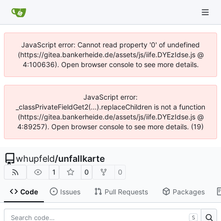
JavaScript error: Cannot read property '0' of undefined
(https://gitea.bankerheide.de/assets/js/iife.DYEzIdse.js @
4:100636). Open browser console to see more details.
JavaScript error:
_classPrivateFieldGet2(...).replaceChildren is not a function
(https://gitea.bankerheide.de/assets/js/iife.DYEzIdse.js @
4:89257). Open browser console to see more details. (19)
whupfeld
/
unfallkarte
1
0
0
Code
Issues
Pull Requests
Packages
S