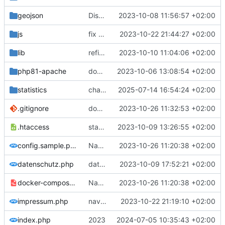
geojson
Districts expanded
2023-10-08 11:56:57 +02:00
js
fix datatables
2023-10-22 21:44:27 +02:00
lib
refine
2023-10-10 11:04:06 +02:00
php81-apache
docker
2023-10-06 13:08:54 +02:00
statistics
changes for 204
2025-07-14 16:54:24 +02:00
.gitignore
docker-compose in gitignore
2023-10-26 11:32:53 +02:00
.htaccess
statistics
2023-10-09 13:26:55 +02:00
config.sample.php
Navigation
2023-10-26 11:20:38 +02:00
datenschutz.php
datatable
2023-10-09 17:52:21 +02:00
docker-compose.sample.yml
Navigation
2023-10-26 11:20:38 +02:00
impressum.php
navbar fix
2023-10-22 21:19:10 +02:00
index.php
2023
2024-07-05 10:35:43 +02:00