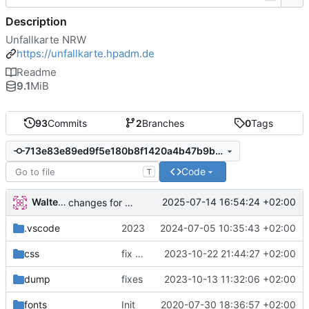
Description
Unfallkarte NRW
https://unfallkarte.hpadm.de
Readme
9.1
MiB
93
Commits
2
Branches
0
Tags
713e83e89ed9f5e180b8f1420a4b47b9b836adc1
Code
T
Walter Hupfeld
2025-07-14 16:54:24 +02:00
changes for 204
.vscode
2023
2024-07-05 10:35:43 +02:00
css
fix datatables
2023-10-22 21:44:27 +02:00
dump
fixes
2023-10-13 11:32:06 +02:00
fonts
Init
2020-07-30 18:36:57 +02:00