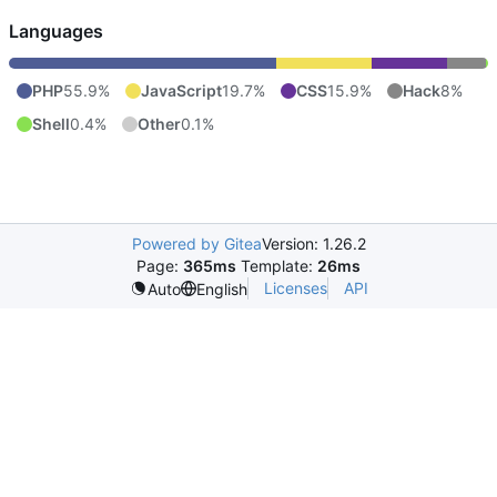
Languages
PHP
55.9%
JavaScript
19.7%
CSS
15.9%
Hack
8%
Shell
0.4%
Other
0.1%
Powered by Gitea
Version: 1.26.2
Page:
365ms
Template:
26ms
Licenses
API
Auto
English