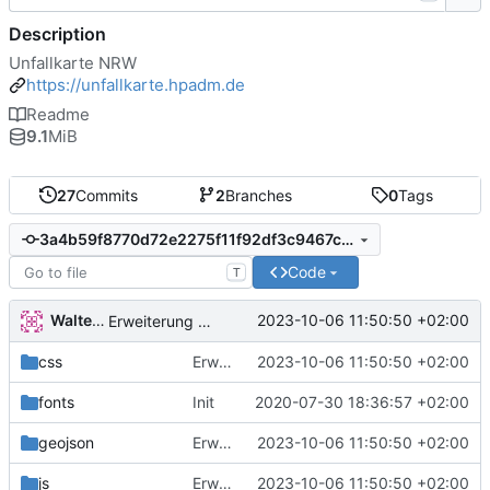
Description
Unfallkarte NRW
https://unfallkarte.hpadm.de
Readme
9.1
MiB
27
Commits
2
Branches
0
Tags
3a4b59f8770d72e2275f11f92df3c9467c7529eb
Code
T
Walter Hupfeld
2023-10-06 11:50:50 +02:00
Erweiterung der Kreise
css
Erweiterung der Kreise
2023-10-06 11:50:50 +02:00
fonts
Init
2020-07-30 18:36:57 +02:00
geojson
Erweiterung der Kreise
2023-10-06 11:50:50 +02:00
js
Erweiterung der Kreise
2023-10-06 11:50:50 +02:00