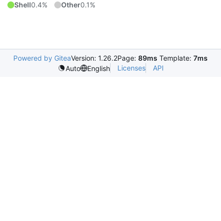
Shell
0.4%
Other
0.1%
Powered by Gitea
Version: 1.26.2
Page:
89ms
Template:
7ms
Licenses
API
Auto
English