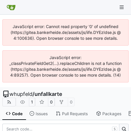
JavaScript error: Cannot read property '0' of undefined
(https://gitea.bankerheide.de/assets/js/iife.DYEzIdse.js @
4:100636). Open browser console to see more details.
JavaScript error:
_classPrivateFieldGet2(...).replaceChildren is not a function
(https://gitea.bankerheide.de/assets/js/iife.DYEzIdse.js @
4:89257). Open browser console to see more details. (14)
whupfeld
/
unfallkarte
1
0
0
Code
Issues
Pull Requests
Packages
S