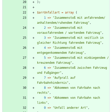
);
$arrUnfallart
=
array
(
1
=>
"
Zusammenstoß mit anfahrendem/ 
anhaltendem/ruhendem Fahrzeug
"
,
2
=>
"
Zusammenstoß mit 
vorausfahrendem / wartendem Fahrzeug
"
,
3
=>
"
Zusammenstoß mit seitlich in 
gleicher Richtung fahrendem Fahrzeug
"
,
4
=>
"
Zusammenstoß mit 
entgegenkommendem Fahrzeug
"
,
5
=>
"
Zusammenstoß mit einbiegendem / 
kreuzendem Fahrzeug
"
,
6
=>
"
Zusammenstoß zwischen Fahrzeug 
und Fußgänger
"
,
7
=>
"
Aufprall auf 
Fahrbahnhindernis
"
,
8
=>
"
Abkommen von Fahrbahn nach 
rechts
"
,
9
=>
"
Abkommen von Fahrbahn nach 
links
"
,
0
=>
"
Unfall anderer Art
"
,