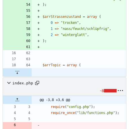
);
$arrStrassenzustand
=
array
(
0
=>
"
trocken
"
,
1
=>
"
nass/feucht/schlüpfrig
"
,
2
=>
"
winterglatt
"
,
);
$arrTopic
=
array
(
index.php
-8
@@ -3,8 +3,6 @@
require
(
"
config.php
"
);
require_once
(
"
lib/functions.php
"
);