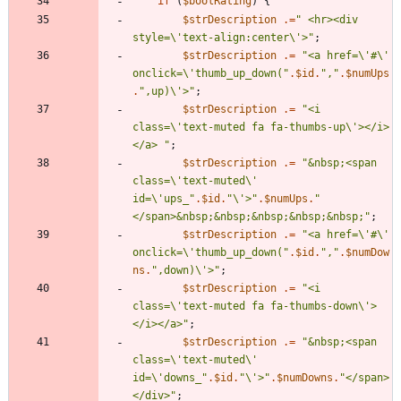
if
(
$boolRating
)
{
$strDescription
.=
"
 <hr><div 
style=
\
'text-align:center
\
'>
"
;
$strDescription
.=
"
<a href=
\
'#
\
' 
onclick=
\
'thumb_up_down(
"
.
$id
.
"
,
"
.
$numUps
.
"
,up)
\
'>
"
;
$strDescription
.=
"
<i 
class=
\
'text-muted fa fa-thumbs-up
\
'></i>
</a> 
"
;
$strDescription
.=
"
&nbsp;<span 
class=
\
'text-muted
\
' 
id=
\
'ups_
"
.
$id
.
"
\
'>
"
.
$numUps
.
"
</span>&nbsp;&nbsp;&nbsp;&nbsp;&nbsp;
"
;
$strDescription
.=
"
<a href=
\
'#
\
' 
onclick=
\
'thumb_up_down(
"
.
$id
.
"
,
"
.
$numDow
ns
.
"
,down)
\
'>
"
;
$strDescription
.=
"
<i 
class=
\
'text-muted fa fa-thumbs-down
\
'>
</i></a>
"
;
$strDescription
.=
"
&nbsp;<span 
class=
\
'text-muted
\
' 
id=
\
'downs_
"
.
$id
.
"
\
'>
"
.
$numDowns
.
"
</span>
</div>
"
;