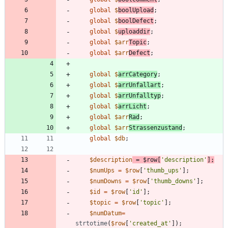
global
$
boolUpload
;
global
$
boolDefect
;
global
$
uploaddir
;
global
$arr
Topic
;
global
$arr
Defect
;
global
$
arrCategory
;
global
$
arrUnfallart
;
global
$
arrUnfalltyp
;
global
$
arrLicht
;
global
$arr
Rad
;
global
$arr
Strassenzustand
;
global
$db
;
$description
=
$row
[
'description'
];
$numUps
=
$row
[
'thumb_ups'
];
$numDowns
=
$row
[
'thumb_downs'
];
$id
=
$row
[
'id'
];
$topic
=
$row
[
'topic'
];
$numDatum
=
strtotime
(
$row
[
'created_at'
]);