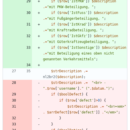
if
(
$row
[
'IstPKW'
])
$description
.=
"
mit PKW-Beteiligung, 
"
;
if
(
$row
[
'IstFuss'
])
$description
.=
"
mit Fußgängerbeteiligung, 
"
;
if
(
$row
[
'IstKrad'
])
$description
.=
"
mit Kraftradbeteiligung, 
"
;
if
(
$row
[
'IstGkfz'
])
$description
.=
"
mit Güterkraftzeugbeteiligung, 
"
;
if
(
$row
[
'IstSonstige'
])
$description
.=
"
mit Beteiligung eines oben nicht 
genannten Verkehrsmittels
"
;
$strDescription
.=
nl2br2
(
$description
);
$strDescription
.=
"
<br> - 
"
.
$row
[
'username'
]
.
"
 (
"
.
$datum
.
"
)
"
;
if
(
$boolDefect
)
{
if
(
$row
[
'defect'
]
>
0
)
{
$strDescription
.=
"
<br><em>
"
.
$arrDefect
[
$row
[
'defect'
]]
.
"
</em>
"
;
}
}