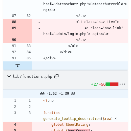
href="datenschutz.php">Datenschutzerkläru
                    <a class="nav-link" 
lib/functions.php
+27
-50
@@ -1,62 +1,39 @@
<
?
php
function
generate_tooltip_description
(
$row
)
{
global
$boolRating
;
global
$
boolComment
;