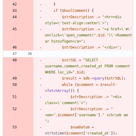
}
if
(
$boolComment
)
{
$strDescription
.=
"
<hr><div 
style=
\
'text-align:center
\
'>
"
;
$strDescription
.=
"
<a href=
\
'#
\
' 
onclick=
\
'open_comment(
"
.
$id
.
"
)
\
'>Komment
ar hinzufügen</a>
"
;
$strDescription
.=
"
</div>
"
;
$strSQL
=
"
SELECT 
username,comment,created_at FROM comment 
WHERE loc_id=
"
.
$id
;
$result
=
$db
->
query
(
$strSQL
);
while
(
$comment
=
$result
-
>
fetchArray
())
{
$strDescription
.=
"
<div 
class=
\
'comment
\
'>
"
;
$strDescription
.=
"
<em>
"
.
$comment
[
'username'
]
.
"
 schrieb am 
"
;
$numDatum
=
strtotime
(
$comment
[
'created_at'
]);