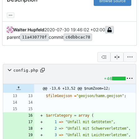
Browse Source
...
Walter Hupfeld
2020-07-30 19:46:02 +02:00
parent
commit
11a430770f
c6dbbcac78
config.php
+46
@@ -13,6 +13,52 @@ $numZoom=12;
$fileGeojson
=
"
geojson/hamm.geojson
"
;
$arrCategory
=
array
(
1
=>
"
Unfall mit Getöteten
"
,
2
=>
"
Unfall mit Schwerverletztem
"
,
3
=>
"
Unfall mit Leichtverletztem
"
,