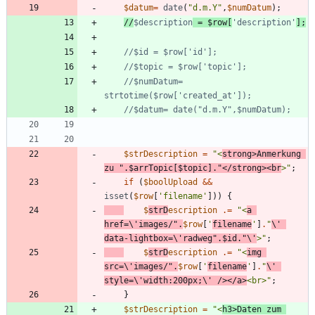
$datum
=
date
(
"
d.m.Y
"
,
$numDatum
);
//
$description
 = $row[
'description'
//$numDatum= 
$strDescription
=
"
<
strong>Anmerkung 
zu 
"
.
$arrTopic
[
$topic
]
.
"
</strong><br
>
"
;
if
(
$boolUpload
&&
isset
(
$row
[
'filename'
]))
{
$
strD
escription
.=
"
<
a 
href=
\
'images/
"
.
$row
[
'
filename
'
]
.
"
\
' 
data-lightbox=
\
'radweg
"
.
$id
.
"
\
'
>
"
;
$
strD
escription
.=
"
<
img 
src=
\
'images/
"
.
$row
[
'
filename
'
]
.
"
\
' 
style=
\
'width:200px;
\
' /></a>
<br>
"
;
}
$strDescription
=
"
<
h3>Daten zum 