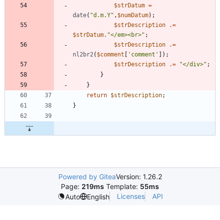
$strDatum
=
date
(
"
d.m.Y
"
,
$numDatum
);
$strDescription
.=
$strDatum
.
"
</em><br>
"
;
$strDescription
.=
nl2br2
(
$comment
[
'comment'
]);
$strDescription
.=
"
</div>
"
;
}
}
return
$strDescription
;
}
Powered by Gitea
Version: 1.26.2
Page:
219ms
Template:
55ms
Licenses
API
Auto
English