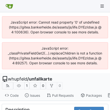
JavaScript error: Cannot read property '0' of undefined
(https://gitea.bankerheide.de/assets/js/iife.DYEzIdse.js @
4:100636). Open browser console to see more details.
JavaScript error:
_classPrivateFieldGet2(...).replaceChildren is not a function
(https://gitea.bankerheide.de/assets/js/iife.DYEzIdse.js @
4:89257). Open browser console to see more details.
whupfeld
/
unfallkarte
1
0
0
Code
Issues
Pull Requests
Packages
Description