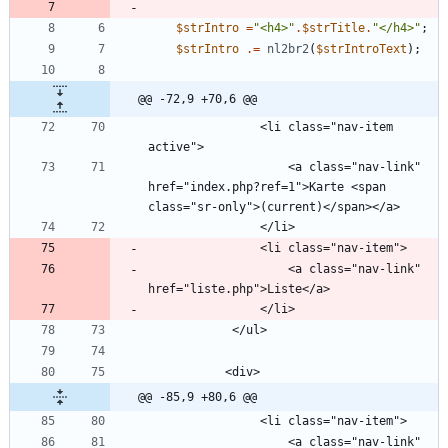
$strIntro
=
"
<h4>
"
.
$strTitle
.
"
</h4>
"
;
$strIntro
.=
nl2br2
(
$strIntroText
);
@@ -72,9 +70,6 @@
                <li class="nav-item 
                    <a class="nav-link" 
href="index.php?ref=1">Karte <span 
                    <a class="nav-link" 
@@ -85,9 +80,6 @@
                    <a class="nav-link" 