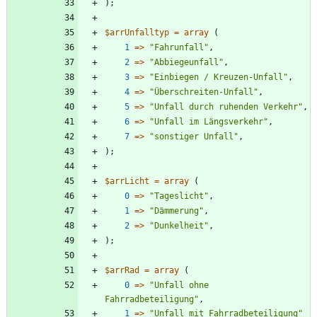
);
$arrUnfalltyp
=
array
(
1
=>
"
Fahrunfall
"
,
2
=>
"
Abbiegeunfall
"
,
3
=>
"
Einbiegen / Kreuzen-Unfall
"
,
4
=>
"
Überschreiten-Unfall
"
,
5
=>
"
Unfall durch ruhenden Verkehr
"
,
6
=>
"
Unfall im Längsverkehr
"
,
7
=>
"
sonstiger Unfall
"
,
);
$arrLicht
=
array
(
0
=>
"
Tageslicht
"
,
1
=>
"
Dämmerung
"
,
2
=>
"
Dunkelheit
"
,
);
$arrRad
=
array
(
0
=>
"
Unfall ohne 
Fahrradbeteiligung
"
,
1
=>
"
Unfall mit Fahrradbeteiligung
"