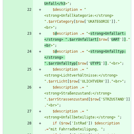
Unfall</h3
>
"
;
$description
=
"
<strong>Unfallkategorie:</strong> 
"
.
$arrCategory
[
$row
[
'UKATEGORIE'
]]
.
"
<br>
"
;
$
d
escription
.=
"
<
strong>Unfallart:
</strong> 
"
.
$arrUnfallart
[
$row
[
'
UART
'
]
]
.
"
<br
>
"
;
$
d
escription
.=
"
<
strong>Unfalltyp:
</strong> 
"
.
$arrUnfalltyp
[
$row
[
'
UTYP1
'
]
]
.
"
<br>
"
;
$description
.=
"
<strong>Lichtverhältnisse:</strong> 
"
.
$arrLicht
[
$row
[
'ULICHTVERH'
]]
.
"
<br>
"
;
$description
.=
"
<strong>Straßenzustand:</strong> 
"
.
$arrStrassenzustand
[
$row
[
'STRZUSTAND'
]]
.
"
<br>
"
;
$description
.=
"
<strong>Unfallbeteiligte:</strong> 
"
;
if
(
$row
[
'IstRad'
])
$description
.=
"
mit Fahrradbeteiligung, 
"
;