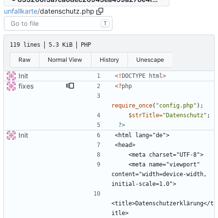
unfallkarte
/
datenschutz.php
T
119 lines
5.3 KiB
PHP
Raw
Normal View
History
Unescape
Init
<!
DOCTYPE
html
>
fixes
<
?
php
require_once
(
"
config.php
"
);
$strTitle
=
"
Datenschutz
"
;
?>
Init
    <meta name="viewport" 
content="width=device-width, 
<title>Datenschutzerklärung</t