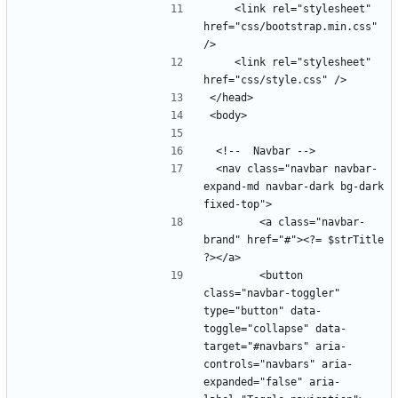
    <link rel="stylesheet" 
href="css/bootstrap.min.css" 
    <link rel="stylesheet" 
 <nav class="navbar navbar-
expand-md navbar-dark bg-dark 
        <a class="navbar-
brand" href="#"><?= $strTitle 
        <button 
class="navbar-toggler" 
type="button" data-
toggle="collapse" data-
target="#navbars" aria-
controls="navbars" aria-
expanded="false" aria-