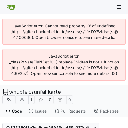
JavaScript error: Cannot read property '0' of undefined
(https://gitea.bankerheide.de/assets/js/iife.DYEzIdse.js @
4:100636). Open browser console to see more details.
JavaScript error:
_classPrivateFieldGet2(...).replaceChildren is not a function
(https://gitea.bankerheide.de/assets/js/iife.DYEzIdse.js @
4:89257). Open browser console to see more details. (3)
whupfeld
/
unfallkarte
1
0
0
Code
Issues
Pull Requests
Packages
833260f3a7ca6dec26943ea459a270e4f65d8b1f