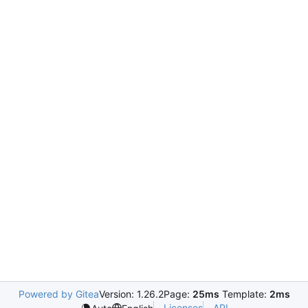
Powered by Gitea
Version: 1.26.2
Page:
25ms
Template:
2ms
Licenses
API