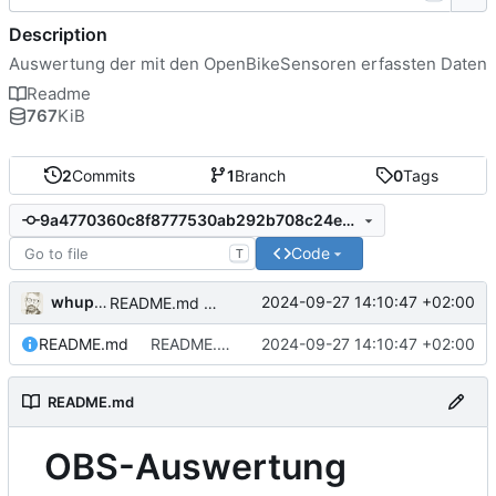
Description
Auswertung der mit den OpenBikeSensoren erfassten Daten
Readme
767
KiB
2
Commits
1
Branch
0
Tags
9a4770360c8f8777530ab292b708c24e03a3e881
Code
T
whupfeld
2024-09-27 14:10:47 +02:00
README.md aktualisiert
README.md
README.md aktualisiert
2024-09-27 14:10:47 +02:00
README.md
OBS-Auswertung