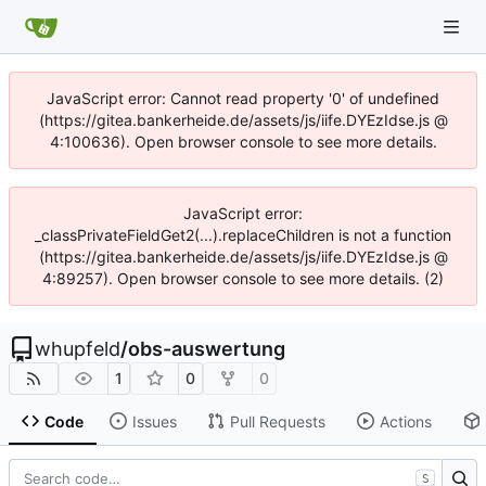
JavaScript error: Cannot read property '0' of undefined
(https://gitea.bankerheide.de/assets/js/iife.DYEzIdse.js @
4:100636). Open browser console to see more details.
JavaScript error:
_classPrivateFieldGet2(...).replaceChildren is not a function
(https://gitea.bankerheide.de/assets/js/iife.DYEzIdse.js @
4:89257). Open browser console to see more details. (2)
whupfeld
/
obs-auswertung
1
0
0
Code
Issues
Pull Requests
Actions
S