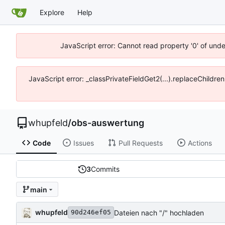
Explore
Help
JavaScript error: Cannot read property '0' of und
JavaScript error: _classPrivateFieldGet2(...).replaceChildre
whupfeld
/
obs-auswertung
Code
Issues
Pull Requests
Actions
3
Commits
main
whupfeld
Dateien nach "/" hochladen
90d246ef05