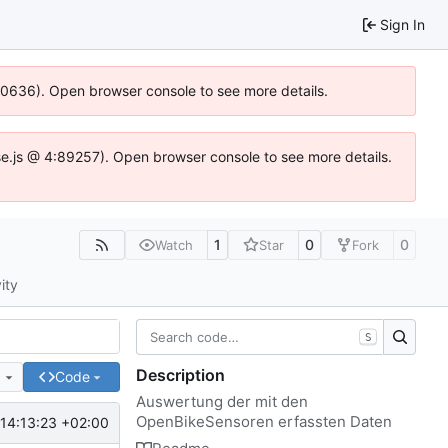
Sign In
100636). Open browser console to see more details.
Idse.js @ 4:89257). Open browser console to see more details.
1
0
0
Watch
Star
Fork
ity
S
Description
e
Code
Auswertung der mit den
OpenBikeSensoren erfassten Daten
14:13:23 +02:00