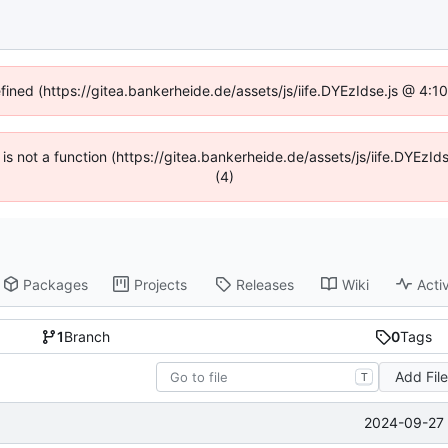
efined (https://gitea.bankerheide.de/assets/js/iife.DYEzIdse.js @ 4:
n is not a function (https://gitea.bankerheide.de/assets/js/iife.DYEz
(4)
Packages
Projects
Releases
Wiki
Activ
1
Branch
0
Tags
Add Fil
T
2024-09-27 