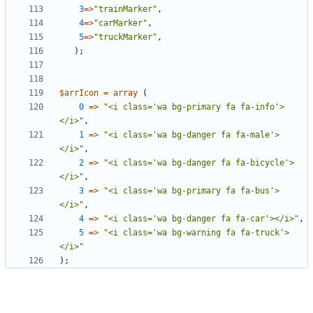
3
=>
"
trainMarker
"
,
4
=>
"
carMarker
"
,
5
=>
"
truckMarker
"
,
);
$arrIcon
=
array
(
0
=>
"
<i class='wa bg-primary fa fa-info'>
</i>
"
,
1
=>
"
<i class='wa bg-danger fa fa-male'>
</i>
"
,
2
=>
"
<i class='wa bg-danger fa fa-bicycle'>
</i>
"
,
3
=>
"
<i class='wa bg-primary fa fa-bus'>
</i>
"
,
4
=>
"
<i class='wa bg-danger fa fa-car'></i>
"
,
5
=>
"
<i class='wa bg-warning fa fa-truck'>
</i>
"
);