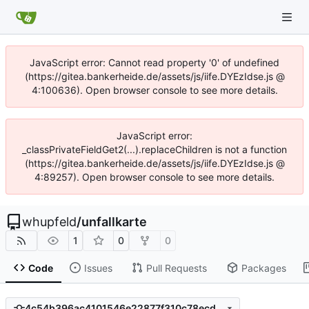
JavaScript error: Cannot read property '0' of undefined
(https://gitea.bankerheide.de/assets/js/iife.DYEzIdse.js @
4:100636). Open browser console to see more details.
JavaScript error:
_classPrivateFieldGet2(...).replaceChildren is not a function
(https://gitea.bankerheide.de/assets/js/iife.DYEzIdse.js @
4:89257). Open browser console to see more details.
whupfeld
/
unfallkarte
1
0
0
Code
Issues
Pull Requests
Packages
4c54b396ac4101546e22877f310c78ecd6b8b7a4