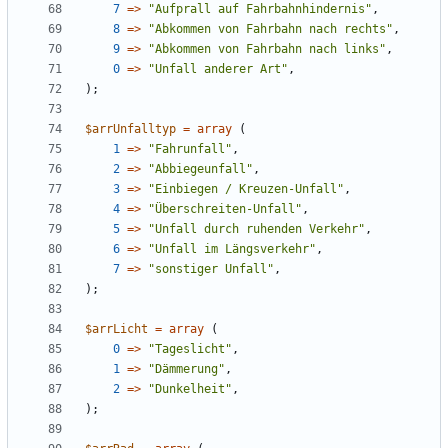
7
=>
"
Aufprall auf Fahrbahnhindernis
"
,
8
=>
"
Abkommen von Fahrbahn nach rechts
"
,
9
=>
"
Abkommen von Fahrbahn nach links
"
,
0
=>
"
Unfall anderer Art
"
,
);
$arrUnfalltyp
=
array
(
1
=>
"
Fahrunfall
"
,
2
=>
"
Abbiegeunfall
"
,
3
=>
"
Einbiegen / Kreuzen-Unfall
"
,
4
=>
"
Überschreiten-Unfall
"
,
5
=>
"
Unfall durch ruhenden Verkehr
"
,
6
=>
"
Unfall im Längsverkehr
"
,
7
=>
"
sonstiger Unfall
"
,
);
$arrLicht
=
array
(
0
=>
"
Tageslicht
"
,
1
=>
"
Dämmerung
"
,
2
=>
"
Dunkelheit
"
,
);