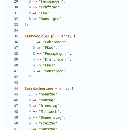
3
=>
"
Fussgänger
"
,
4
=>
"
Kraftrad
"
,
5
=>
"
LKW
"
,
6
=>
"
Sonstiges
"
);
$arrVehicles_pl
=
array
(
1
=>
"
Fahrrädern
"
,
2
=>
"
PKWs
"
,
3
=>
"
Fussgängern
"
,
4
=>
"
Krafträdern
"
,
5
=>
"
LKWs
"
,
6
=>
"
Sonstigen
"
);
$arrWochentage
=
array
(
1
=>
"
Sonntag
"
,
2
=>
"
Montag
"
,
3
=>
"
Dienstag
"
,
4
=>
"
Mittwoch
"
,
5
=>
"
Donnerstag
"
,
6
=>
"
Freitag
"
,
7
=>
"
Samstag
"