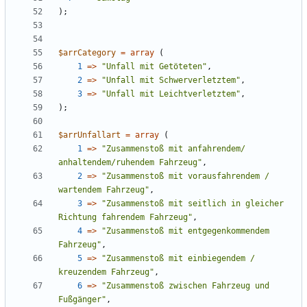
);
$arrCategory
=
array
(
1
=>
"
Unfall mit Getöteten
"
,
2
=>
"
Unfall mit Schwerverletztem
"
,
3
=>
"
Unfall mit Leichtverletztem
"
,
);
$arrUnfallart
=
array
(
1
=>
"
Zusammenstoß mit anfahrendem/ 
anhaltendem/ruhendem Fahrzeug
"
,
2
=>
"
Zusammenstoß mit vorausfahrendem / 
wartendem Fahrzeug
"
,
3
=>
"
Zusammenstoß mit seitlich in gleicher 
Richtung fahrendem Fahrzeug
"
,
4
=>
"
Zusammenstoß mit entgegenkommendem 
Fahrzeug
"
,
5
=>
"
Zusammenstoß mit einbiegendem / 
kreuzendem Fahrzeug
"
,
6
=>
"
Zusammenstoß zwischen Fahrzeug und 
Fußgänger
"
,