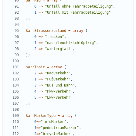
$arrRad
=
array
(
0
=>
"
Unfall ohne Fahrradbeteiligung
"
,
1
=>
"
Unfall mit Fahrradbeteiligung
"
);
$arrStrassenzustand
=
array
(
0
=>
"
trocken
"
,
1
=>
"
nass/feucht/schlüpfrig
"
,
2
=>
"
winterglatt
"
,
);
$arrTopic
=
array
(
2
=>
"
Radverkehr
"
,
1
=>
"
Fußverkehr
"
,
3
=>
"
Bus und Bahn
"
,
4
=>
"
Pkw-Verkehr
"
,
5
=>
"
Lkw-Verkehr
"
);
$arrMarkerType
=
array
(
0
=>
"
infoMarker
"
,
1
=>
"
pedestrianMarker
"
,
2
=>
"
bicycleMarker
"
,