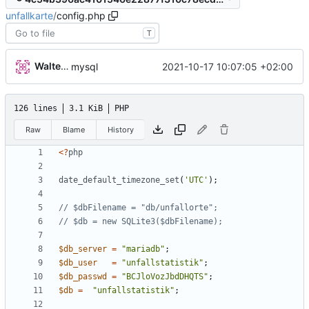
unfallkarte
/
config.php
T
Walter Hupfeld
2021-10-17 10:07:05 +02:00
mysql
126 lines
3.1 KiB
PHP
Raw
Blame
History
<
?
php
date_default_timezone_set
(
'UTC'
);
$db_server
=
"
mariadb
"
;
$db_user
=
"
unfallstatistik
"
;
$db_passwd
=
"
BCJloVozJbdDHQTS
"
;
$db
=
"
unfallstatistik
"
;