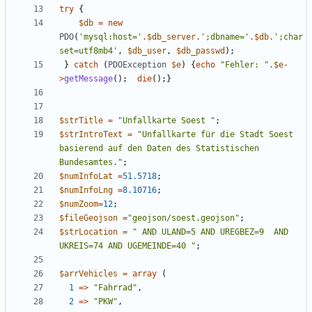
try
{
$db
=
new
PDO
(
'mysql:host='
.
$db_server
.
';dbname='
.
$db
.
';char
set=utf8mb4'
,
$db_user
,
$db_passwd
);
}
catch
(
PDOException
$e
)
{
echo
"
Fehler: 
"
.
$e
-
>
getMessage
();
die
();}
$strTitle
=
"
Unfallkarte Soest 
"
;
$strIntroText
=
"
Unfallkarte für die Stadt Soest 
basierend auf den Daten des Statistischen 
Bundesamtes.
"
;
$numInfoLat
=
51.5718
;
$numInfoLng
=
8.10716
;
$numZoom
=
12
;
$fileGeojson
=
"
geojson/soest.geojson
"
;
$strLocation
=
"
 AND ULAND=5 AND UREGBEZ=9  AND 
UKREIS=74 AND UGEMEINDE=40 
"
;
$arrVehicles
=
array
(
1
=>
"
Fahrrad
"
,
2
=>
"
PKW
"
,