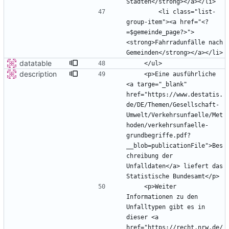
        <li class="list-
group-item"><a href="<?
=$gemeinde_page?>">
<strong>Fahrradunfälle nach 
datatable
description
    <p>Eine ausführliche 
<a targe="_blank" 
href="https://www.destatis.
de/DE/Themen/Gesellschaft-
Umwelt/Verkehrsunfaelle/Met
hoden/verkehrsunfaelle-
grundbegriffe.pdf?
__blob=publicationFile">Bes
chreibung der 
Unfalldaten</a> liefert das 
    <p>Weiter 
Informationen zu den 
Unfalltypen gibt es in 
dieser <a 
href="https://recht.nrw.de/