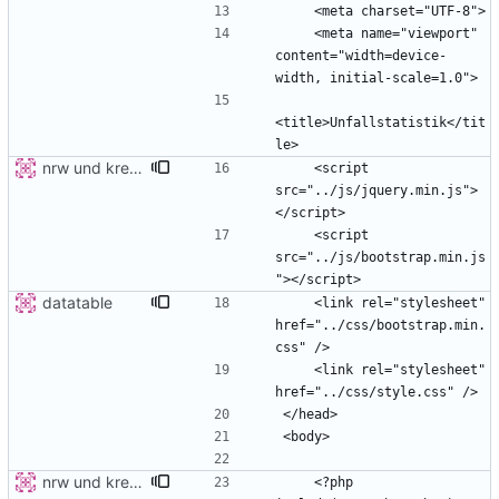
    <meta name="viewport" 
content="width=device-
<title>Unfallstatistik</tit
nrw und kreis detail
    <script 
src="../js/jquery.min.js">
    <script 
src="../js/bootstrap.min.js
datatable
    <link rel="stylesheet" 
href="../css/bootstrap.min.
    <link rel="stylesheet" 
nrw und kreis detail
    <?php 