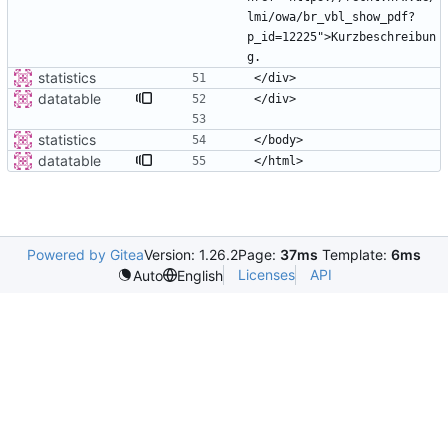
lmi/owa/br_vbl_show_pdf?
p_id=12225">Kurzbeschreibun
statistics
datatable
statistics
datatable
Powered by Gitea
Version: 1.26.2
Page:
37ms
Template:
6ms
Licenses
API
Auto
English