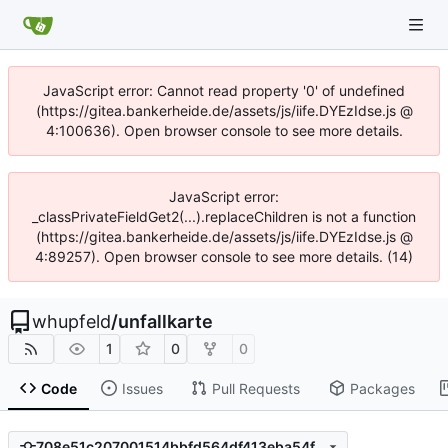
JavaScript error: Cannot read property '0' of undefined
(https://gitea.bankerheide.de/assets/js/iife.DYEzIdse.js @
4:100636). Open browser console to see more details.
JavaScript error:
_classPrivateFieldGet2(...).replaceChildren is not a function
(https://gitea.bankerheide.de/assets/js/iife.DYEzIdse.js @
4:89257). Open browser console to see more details. (14)
whupfeld
/
unfallkarte
1
0
0
Code
Issues
Pull Requests
Packages
708e51c207001514bbfd564df413eba54fdb3d33