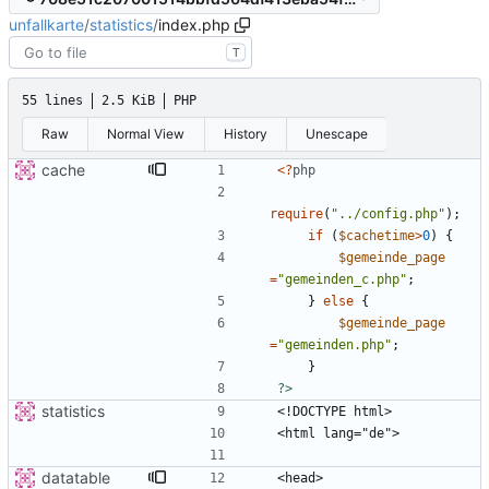
unfallkarte
/
statistics
/
index.php
T
55 lines
2.5 KiB
PHP
Raw
Normal View
History
Unescape
cache
<
?
php
require
(
"
../config.php
"
);
if
(
$cachetime
>
0
)
{
$gemeinde_page
=
"
gemeinden_c.php
"
;
}
else
{
$gemeinde_page
=
"
gemeinden.php
"
;
}
?>
statistics
datatable