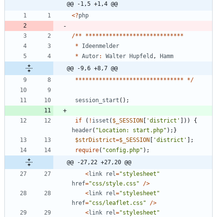
@@ -1,5 +1,4 @@
<
?
php
/**
*****************************
*
Ideenmelder
*
Autor
:
Walter
Hupfeld
,
Hamm
@@ -9,6 +8,7 @@
********************************
*/
session_start
();
if
(
!
isset
(
$_SESSION
[
'district'
]))
{
header
(
"
Location: start.php
"
);}
$strDistrict
=
$_SESSION
[
'district'
];
require
(
"
config.php
"
);
@@ -27,22 +27,20 @@
<
link
rel
=
"
stylesheet
"
href
=
"
css/style.css
"
/>
<
link
rel
=
"
stylesheet
"
href
=
"
css/leaflet.css
"
/>
<
link
rel
=
"
stylesheet
"