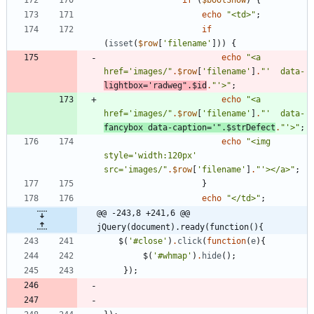
if
(
$boolShow
)
{
echo
"
<td>
"
;
if
(
isset
(
$row
[
'filename'
]))
{
echo
"
<a 
href='images/
"
.
$row
[
'filename'
]
.
"
'  data-
lightbox='radweg
"
.
$id
.
"
'>
"
;
echo
"
<a 
href='images/
"
.
$row
[
'filename'
]
.
"
'  data-
fancybox data-caption='
"
.
$strDefect
.
"
'>
"
;
echo
"
<img 
style='width:120px' 
src='images/
"
.
$row
[
'filename'
]
.
"
'></a>
"
;
}
echo
"
</td>
"
;
@@ -243,8 +241,6 @@ 
jQuery(document).ready(function(){
$
(
'#close'
)
.
click
(
function
(
e
){
$
(
'#whmap'
)
.
hide
();
});