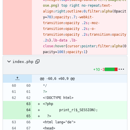
ose.png
)
top
right
no-repeat
;
text-
align
:
right
;
outline
:
0
;
filter
:
alpha
(
Opacit
y
=
70
)
;
opacity
:
.7
;
-webkit-
transition
:
opacity
.2
s
;
-moz-
transition
:
opacity
.2
s
;
-o-
transition
:
opacity
.2
s
;
transition
:
opacity
.2
s
}
.
lb-data
.
lb-
close
:
hover
{
cursor
:
pointer
;
filter
:
alpha
(
O
pacity
=
100
)
;
opacity
:
1
}
index.php
+10
-3
@@ -60,6 +60,9 @@
*/
?>