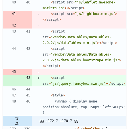
<
script
src
=
"
js/leaflet.awesome-
markers.js
"
></
script
>
<
script
src
=
"
js/lightbox.min.js
"
>
</
script
>
<
script
src
=
"
vendor/DataTables/DataTables-
2.0.2/js/dataTables.min.js
"
></
script
>
<
script
src
=
"
vendor/DataTables/DataTables-
2.0.2/js/dataTables.bootstrap4.min.js
"
>
</
script
>
<
script
src
=
"
js/jquery.fancybox.min.js
"
></
script
>
<
style
>
#whmap { display:none; 
position:absolute; top:150px; left:400px; 
@@ -172,7 +170,7 @@