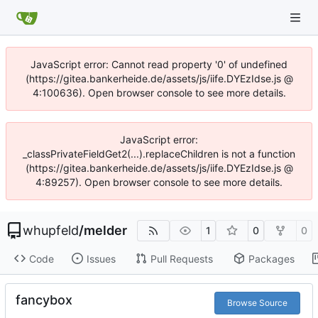
JavaScript error: Cannot read property '0' of undefined
(https://gitea.bankerheide.de/assets/js/iife.DYEzIdse.js @
4:100636). Open browser console to see more details.
JavaScript error:
_classPrivateFieldGet2(...).replaceChildren is not a function
(https://gitea.bankerheide.de/assets/js/iife.DYEzIdse.js @
4:89257). Open browser console to see more details.
whupfeld
/
melder
1
0
0
Code
Issues
Pull Requests
Packages
fancybox
Browse Source