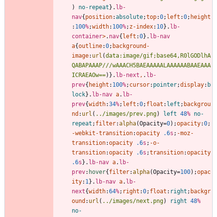
)
no-repeat
}
.
lb-
nav
{
position
:
absolute
;
top
:
0
;
left
:
0
;
height
:
100
%
;
width
:
100
%
;
z-index
:
10
}
.
lb-
container
>
.
nav
{
left
:
0
}
.
lb-nav
a
{
outline
:
0
;
background-
image
:
url
(
data:image/gif;base64,R0lGODlhA
QABAPAAAP///wAAACH5BAEAAAAALAAAAAABAAEAAA
ICRAEAOw==
)
}
.
lb-next
,
.
lb-
prev
{
height
:
100
%
;
cursor
:
pointer
;
display
:
b
lock
}
.
lb-nav
a
.
lb-
prev
{
width
:
34
%
;
left
:
0
;
float
:
left
;
backgrou
nd
:
url
(
../images/prev.png
)
left
48
%
no-
repeat
;
filter
:
alpha
(
Opacity
=
0
)
;
opacity
:
0
;
-webkit-
transition
:
opacity
.6
s
;
-moz-
transition
:
opacity
.6
s
;
-o-
transition
:
opacity
.6
s
;
transition
:
opacity
.6
s
}
.
lb-nav
a
.
lb-
prev
:
hover
{
filter
:
alpha
(
Opacity
=
100
)
;
opac
ity
:
1
}
.
lb-nav
a
.
lb-
next
{
width
:
64
%
;
right
:
0
;
float
:
right
;
backgr
ound
:
url
(
../images/next.png
)
right
48
%
no-