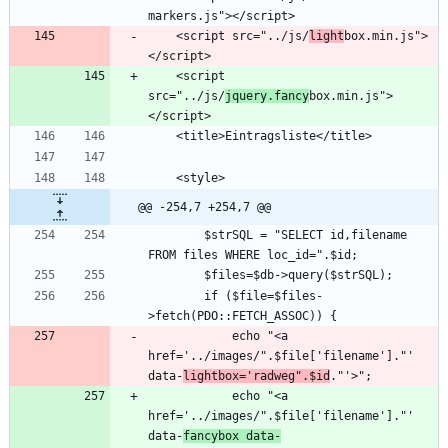
    <script src="../js/
light
box.min.js">
    <script 
src="../js/
jquery.fancy
box.min.js">
@@ -254,7 +254,7 @@
        $strSQL = "SELECT id,filename 
        if ($file=$files-
            echo "<a 
href='../images/".$file['filename']."' 
data-
lightbox='radweg".$id
            echo "<a 
href='../images/".$file['filename']."' 
data-
fancybox data-