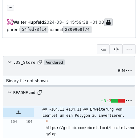
...
Walter Hupfeld
2024-03-13 15:59:38 +01:00
parent
commit
54fed73f14
23009e8f74
.DS_Store
Vendored
BIN
Binary file not shown.
README.md
+3
-3
@@ -104,11 +104,11 @@ Erweiterung vom 
Leaflet um ein Polygon zu invertieren.
*
https://github.com/ebrelsford/Leaflet.sno