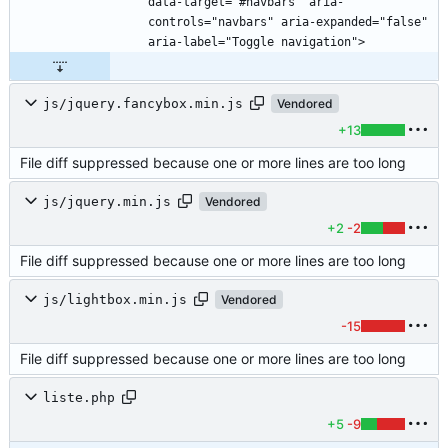
data-target="#navbars" aria-
controls="navbars" aria-expanded="false" 
js/jquery.fancybox.min.js
Vendored
+13
File diff suppressed because one or more lines are too long
js/jquery.min.js
Vendored
+2
-2
File diff suppressed because one or more lines are too long
js/lightbox.min.js
Vendored
-15
File diff suppressed because one or more lines are too long
liste.php
+5
-9