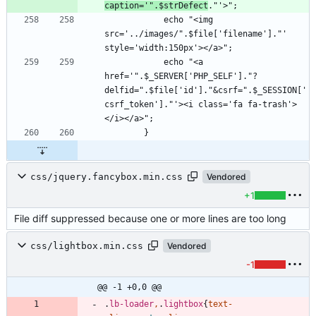
caption='".$strDefect
            echo "<img 
src='../images/".$file['filename']."' 
            echo "<a 
href='".$_SERVER['PHP_SELF']."?
delfid=".$file['id']."&csrf=".$_SESSION['
csrf_token']."'><i class='fa fa-trash'>
css/jquery.fancybox.min.css
Vendored
+1
File diff suppressed because one or more lines are too long
css/lightbox.min.css
Vendored
-1
@@ -1 +0,0 @@
.
lb-loader
,
.
lightbox
{
text-