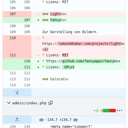
*
### 
Light
### 
Fancy
*
https://
lokeshdhakar.com/projects/light
bo
x
2/
*
 Lizenz: 
MIT
*
 https://
github.com/fancyapps/fancy
*
 Lizenz: 
 GPLv3
admin/index.php
+3
-3
@@ -134,7 +134,7 @@
    <meta name="viewport" 