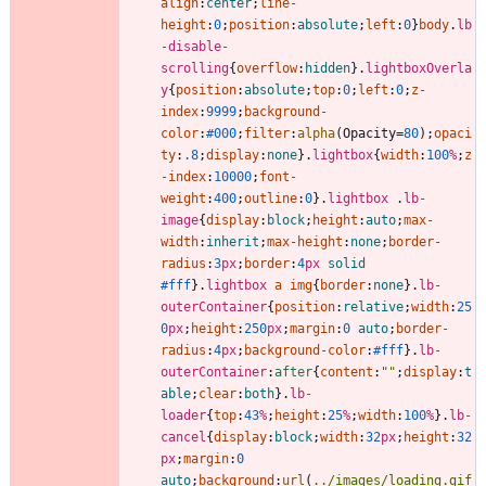
align
:
center
;
line-
height
:
0
;
position
:
absolute
;
left
:
0
}
body
.
lb
-disable-
scrolling
{
overflow
:
hidden
}
.
lightboxOverla
y
{
position
:
absolute
;
top
:
0
;
left
:
0
;
z-
index
:
9999
;
background-
color
:
#000
;
filter
:
alpha
(
Opacity
=
80
)
;
opaci
ty
:
.8
;
display
:
none
}
.
lightbox
{
width
:
100
%
;
z
-index
:
10000
;
font-
weight
:
400
;
outline
:
0
}
.
lightbox
.
lb-
image
{
display
:
block
;
height
:
auto
;
max-
width
:
inherit
;
max-height
:
none
;
border-
radius
:
3
px
;
border
:
4
px
solid
#fff
}
.
lightbox
a
img
{
border
:
none
}
.
lb-
outerContainer
{
position
:
relative
;
width
:
25
0
px
;
height
:
250
px
;
margin
:
0
auto
;
border-
radius
:
4
px
;
background-color
:
#fff
}
.
lb-
outerContainer
:
after
{
content
:
""
;
display
:
t
able
;
clear
:
both
}
.
lb-
loader
{
top
:
43
%
;
height
:
25
%
;
width
:
100
%
}
.
lb-
cancel
{
display
:
block
;
width
:
32
px
;
height
:
32
px
;
margin
:
0
auto
;
background
:
url
(
../images/loading.gif