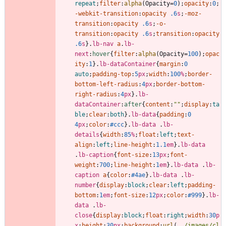
repeat
;
filter
:
alpha
(
Opacity
=
0
)
;
opacity
:
0
;
-webkit-
transition
:
opacity
.6
s
;
-moz-
transition
:
opacity
.6
s
;
-o-
transition
:
opacity
.6
s
;
transition
:
opacity
.6
s
}
.
lb-nav
a
.
lb-
next
:
hover
{
filter
:
alpha
(
Opacity
=
100
)
;
opac
ity
:
1
}
.
lb-dataContainer
{
margin
:
0
auto
;
padding-top
:
5
px
;
width
:
100
%
;
border-
bottom-left-radius
:
4
px
;
border-bottom-
right-radius
:
4
px
}
.
lb-
dataContainer
:
after
{
content
:
""
;
display
:
ta
ble
;
clear
:
both
}
.
lb-data
{
padding
:
0
4
px
;
color
:
#ccc
}
.
lb-data
.
lb-
details
{
width
:
85
%
;
float
:
left
;
text-
align
:
left
;
line-height
:
1.1
em
}
.
lb-data
.
lb-caption
{
font-size
:
13
px
;
font-
weight
:
700
;
line-height
:
1
em
}
.
lb-data
.
lb-
caption
a
{
color
:
#4ae
}
.
lb-data
.
lb-
number
{
display
:
block
;
clear
:
left
;
padding-
bottom
:
1
em
;
font-size
:
12
px
;
color
:
#999
}
.
lb-
data
.
lb-
close
{
display
:
block
;
float
:
right
;
width
:
30
p
x
;
height
:
30
px
;
background
:
url
(
../images/cl