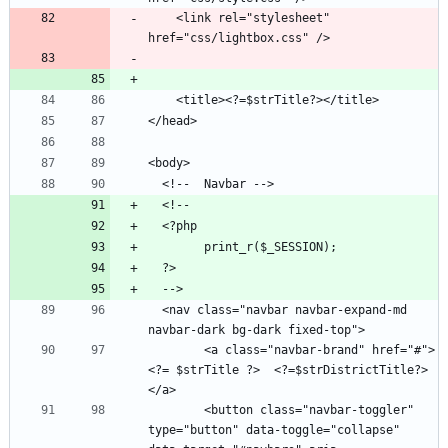
    <link rel="stylesheet" 
  <nav class="navbar navbar-expand-md 
        <a class="navbar-brand" href="#">
<?= $strTitle ?>  <?=$strDistrictTitle?>
        <button class="navbar-toggler" 
type="button" data-toggle="collapse"  