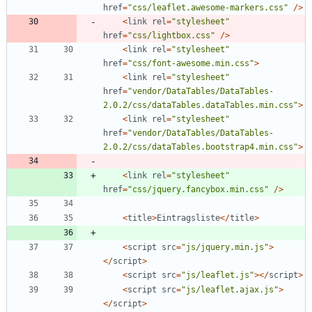
href
=
"
css/leaflet.awesome-markers.css
"
/>
<
link
rel
=
"
stylesheet
"
href
=
"
css/lightbox.css
"
/>
<
link
rel
=
"
stylesheet
"
href
=
"
css/font-awesome.min.css
"
>
<
link
rel
=
"
stylesheet
"
href
=
"
vendor/DataTables/DataTables-
2.0.2/css/dataTables.dataTables.min.css
"
>
<
link
rel
=
"
stylesheet
"
href
=
"
vendor/DataTables/DataTables-
2.0.2/css/dataTables.bootstrap4.min.css
"
>
<
link
rel
=
"
stylesheet
"
href
=
"
css/jquery.fancybox.min.css
"
/>
<
title
>
Eintragsliste
</
title
>
<
script
src
=
"
js/jquery.min.js
"
>
</
script
>
<
script
src
=
"
js/leaflet.js
"
></
script
>
<
script
src
=
"
js/leaflet.ajax.js
"
>
</
script
>