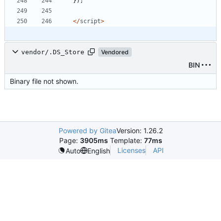
});
</
script
>
vendor/.DS_Store
Vendored
BIN
Binary file not shown.
Powered by Gitea
Version: 1.26.2
Page:
3905ms
Template:
77ms
Licenses
API
Auto
English