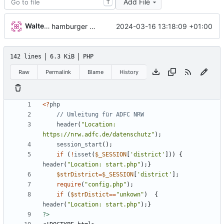
Add File
T
Walter Hupfeld
2024-03-16 13:18:09 +01:00
hamburger menu
142 lines
6.3 KiB
PHP
Raw
Permalink
Blame
History
<
?
php
header
(
"
Location: 
https://nrw.adfc.de/datenschutz
"
);
session_start
();
if
(
!
isset
(
$_SESSION
[
'district'
]))
{
header
(
"
Location: start.php
"
);}
$strDistrict
=
$_SESSION
[
'district'
];
require
(
"
config.php
"
);
if
(
$strDistict
==
"
unkown
"
)
{
header
(
"
Location: start.php
"
);}
?>