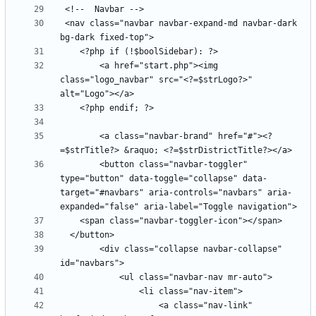
 <nav class="navbar navbar-expand-md navbar-dark 
        <a href="start.php"><img 
class="logo_navbar" src="<?=$strLogo?>" 
        <a class="navbar-brand" href="#"><?
        <button class="navbar-toggler" 
type="button" data-toggle="collapse" data-
target="#navbars" aria-controls="navbars" aria-
        <div class="collapse navbar-collapse" 
                    <a class="nav-link" 