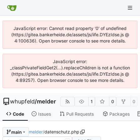
JavaScript error: Cannot read property '0' of undefined
(https://gitea.bankerheide.de/assets/js/iife.DYEzIdse.js @
4:100636). Open browser console to see more details.
JavaScript error:
_classPrivateFieldGet2(...).replaceChildren is not a function
(https://gitea.bankerheide.de/assets/js/iife.DYEzIdse.js @
4:89257). Open browser console to see more details.
whupfeld
/
melder
1
0
0
Code
Issues
Pull Requests
Packages
melder
/
datenschutz.php
main