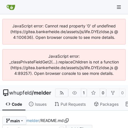
JavaScript error: Cannot read property '0' of undefined
(https://gitea.bankerheide.de/assets/js/iife.DYEzIdse.js @
4:100636). Open browser console to see more details.
JavaScript error:
_classPrivateFieldGet2(...).replaceChildren is not a function
(https://gitea.bankerheide.de/assets/js/iife.DYEzIdse.js @
4:89257). Open browser console to see more details.
whupfeld
/
melder
1
0
0
Code
Issues
Pull Requests
Packages
melder
/
README.md
main