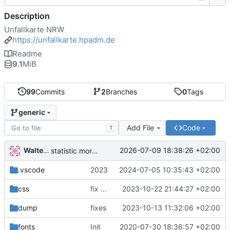
Description
Unfallkarte NRW
https://unfallkarte.hpadm.de
Readme
9.1
MiB
99
Commits
2
Branches
0
Tags
generic
Add File
Code
T
Walter Hupfeld
2026-07-09 18:38:26 +02:00
statistic more genric
.vscode
2023
2024-07-05 10:35:43 +02:00
css
fix datatables
2023-10-22 21:44:27 +02:00
dump
fixes
2023-10-13 11:32:06 +02:00
fonts
Init
2020-07-30 18:36:57 +02:00