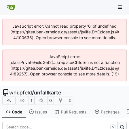
JavaScript error: Cannot read property '0' of undefined
(https://gitea.bankerheide.de/assets/js/iife.DYEzIdse.js @
4:100636). Open browser console to see more details.
JavaScript error:
_classPrivateFieldGet2(...).replaceChildren is not a function
(https://gitea.bankerheide.de/assets/js/iife.DYEzIdse.js @
4:89257). Open browser console to see more details. (19)
whupfeld
/
unfallkarte
1
0
0
Code
Issues
Pull Requests
Packages
S