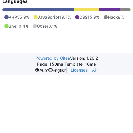
Languages
PHP
55.9%
JavaScript
19.7%
CSS
15.9%
Hack
8%
Shell
0.4%
Other
0.1%
Powered by Gitea
Version: 1.26.2
Page:
150ms
Template:
16ms
Licenses
API
Auto
English