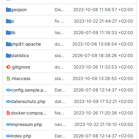
geojson
Districts expanded
2023-10-08 11:56:57 +02:00
js
fix datatables
2023-10-22 21:44:27 +02:00
lib
Issue
#1
2026-07-09 11:16:33 +02:00
php81-apache
docker
2023-10-06 13:08:54 +02:00
statistics
statistic more genric
2026-07-09 18:38:26 +02:00
.gitignore
docker-compose in gitignore
2023-10-26 11:32:53 +02:00
.htaccess
statistics
2023-10-09 13:26:55 +02:00
config.sample.php
Daten 2025
2026-07-08 12:14:37 +02:00
datenschutz.php
datatable
2023-10-09 17:52:21 +02:00
docker-compose.sample.yml
Navigation
2023-10-26 11:20:38 +02:00
impressum.php
navbar fix
2023-10-22 21:19:10 +02:00
index.php
Daten 2025
2026-07-08 12:14:37 +02:00