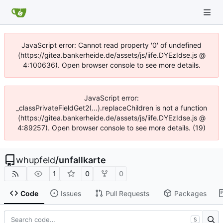
JavaScript error: Cannot read property '0' of undefined
(https://gitea.bankerheide.de/assets/js/iife.DYEzIdse.js @
4:100636). Open browser console to see more details.
JavaScript error:
_classPrivateFieldGet2(...).replaceChildren is not a function
(https://gitea.bankerheide.de/assets/js/iife.DYEzIdse.js @
4:89257). Open browser console to see more details. (19)
whupfeld
/
unfallkarte
1
0
0
Code
Issues
Pull Requests
Packages
S