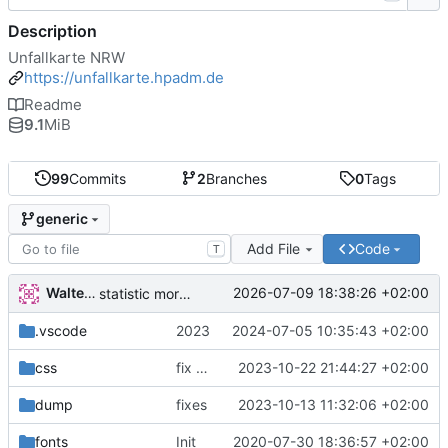
Description
Unfallkarte NRW
https://unfallkarte.hpadm.de
Readme
9.1
MiB
99
Commits
2
Branches
0
Tags
generic
Add File
Code
T
Walter Hupfeld
2026-07-09 18:38:26 +02:00
statistic more genric
.vscode
2023
2024-07-05 10:35:43 +02:00
css
fix datatables
2023-10-22 21:44:27 +02:00
dump
fixes
2023-10-13 11:32:06 +02:00
fonts
Init
2020-07-30 18:36:57 +02:00