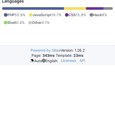
Languages
PHP
55.9%
JavaScript
19.7%
CSS
15.9%
Hack
8%
Shell
0.4%
Other
0.1%
Powered by Gitea
Version: 1.26.2
Page:
343ms
Template:
23ms
Licenses
API
Auto
English