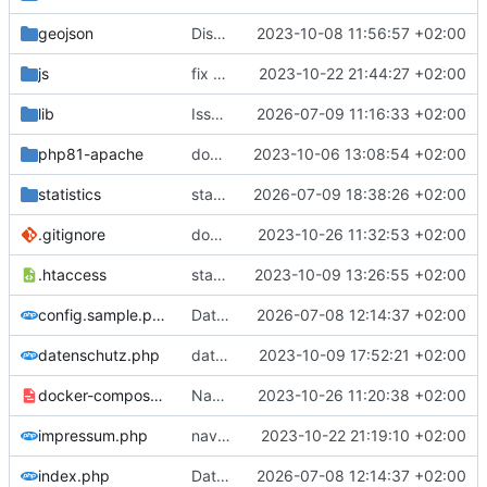
geojson
Districts expanded
2023-10-08 11:56:57 +02:00
js
fix datatables
2023-10-22 21:44:27 +02:00
lib
Issue
#1
2026-07-09 11:16:33 +02:00
php81-apache
docker
2023-10-06 13:08:54 +02:00
statistics
statistic more genric
2026-07-09 18:38:26 +02:00
.gitignore
docker-compose in gitignore
2023-10-26 11:32:53 +02:00
.htaccess
statistics
2023-10-09 13:26:55 +02:00
config.sample.php
Daten 2025
2026-07-08 12:14:37 +02:00
datenschutz.php
datatable
2023-10-09 17:52:21 +02:00
docker-compose.sample.yml
Navigation
2023-10-26 11:20:38 +02:00
impressum.php
navbar fix
2023-10-22 21:19:10 +02:00
index.php
Daten 2025
2026-07-08 12:14:37 +02:00