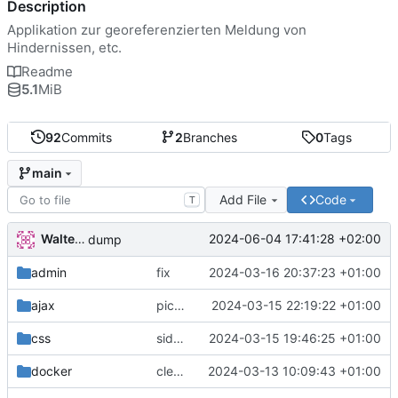
Description
Applikation zur georeferenzierten Meldung von
Hindernissen, etc.
Readme
5.1
MiB
92
Commits
2
Branches
0
Tags
main
Add File
Code
T
Walter Hupfeld
2024-06-04 17:41:28 +02:00
dump
admin
fix
2024-03-16 20:37:23 +01:00
ajax
picture edit
2024-03-15 22:19:22 +01:00
css
sidebar
2024-03-15 19:46:25 +01:00
docker
clean up
2024-03-13 10:09:43 +01:00