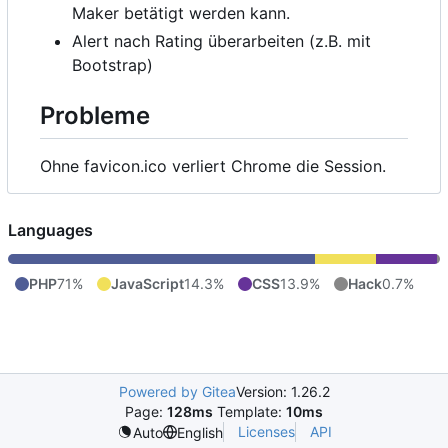
Maker betätigt werden kann.
Alert nach Rating überarbeiten (z.B. mit
Bootstrap)
Probleme
Ohne favicon.ico verliert Chrome die Session.
Languages
PHP
71%
JavaScript
14.3%
CSS
13.9%
Hack
0.7%
Powered by Gitea
Version: 1.26.2
Page:
128ms
Template:
10ms
Licenses
API
Auto
English