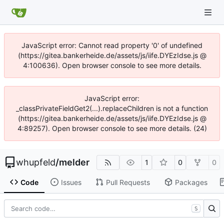
JavaScript error: Cannot read property '0' of undefined
(https://gitea.bankerheide.de/assets/js/iife.DYEzIdse.js @
4:100636). Open browser console to see more details.
JavaScript error:
_classPrivateFieldGet2(...).replaceChildren is not a function
(https://gitea.bankerheide.de/assets/js/iife.DYEzIdse.js @
4:89257). Open browser console to see more details. (24)
whupfeld
/
melder
1
0
0
Code
Issues
Pull Requests
Packages
S