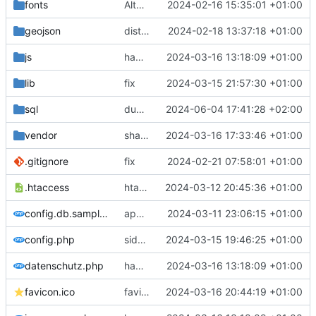
fonts
Alter Version
2024-02-16 15:35:01 +01:00
geojson
districts
2024-02-18 13:37:18 +01:00
js
hamburger menu
2024-03-16 13:18:09 +01:00
lib
fix
2024-03-15 21:57:30 +01:00
sql
dump
2024-06-04 17:41:28 +02:00
vendor
shapefile
2024-03-16 17:33:46 +01:00
.gitignore
fix
2024-02-21 07:58:01 +01:00
.htaccess
htaccess
2024-03-12 20:45:36 +01:00
config.db.sample.php
approval
2024-03-11 23:06:15 +01:00
config.php
sidebar
2024-03-15 19:46:25 +01:00
datenschutz.php
hamburger menu
2024-03-16 13:18:09 +01:00
favicon.ico
favicon
2024-03-16 20:44:19 +01:00