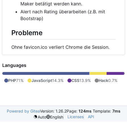
Maker betätigt werden kann.
Alert nach Rating überarbeiten (z.B. mit
Bootstrap)
Probleme
Ohne favicon.ico verliert Chrome die Session.
Languages
PHP
71%
JavaScript
14.3%
CSS
13.9%
Hack
0.7%
Powered by Gitea
Version: 1.26.2
Page:
124ms
Template:
7ms
Licenses
API
Auto
English