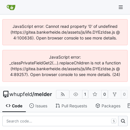
JavaScript error: Cannot read property '0' of undefined
(https://gitea.bankerheide.de/assets/js/iife.DYEzIdse.js @
4:100636). Open browser console to see more details.
JavaScript error:
_classPrivateFieldGet2(...).replaceChildren is not a function
(https://gitea.bankerheide.de/assets/js/iife.DYEzIdse.js @
4:89257). Open browser console to see more details. (24)
whupfeld
/
melder
1
0
0
Code
Issues
Pull Requests
Packages
S