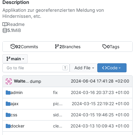
Description
Applikation zur georeferenzierten Meldung von
Hindernissen, etc.
Readme
5.1
MiB
92
Commits
2
Branches
0
Tags
main
Add File
Code
T
Walter Hupfeld
2024-06-04 17:41:28 +02:00
dump
admin
fix
2024-03-16 20:37:23 +01:00
ajax
picture edit
2024-03-15 22:19:22 +01:00
css
sidebar
2024-03-15 19:46:25 +01:00
docker
clean up
2024-03-13 10:09:43 +01:00