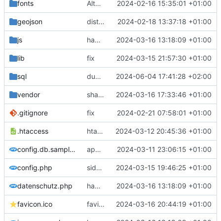
fonts
Alter Version
2024-02-16 15:35:01 +01:00
geojson
districts
2024-02-18 13:37:18 +01:00
js
hamburger menu
2024-03-16 13:18:09 +01:00
lib
fix
2024-03-15 21:57:30 +01:00
sql
dump
2024-06-04 17:41:28 +02:00
vendor
shapefile
2024-03-16 17:33:46 +01:00
.gitignore
fix
2024-02-21 07:58:01 +01:00
.htaccess
htaccess
2024-03-12 20:45:36 +01:00
config.db.sample.php
approval
2024-03-11 23:06:15 +01:00
config.php
sidebar
2024-03-15 19:46:25 +01:00
datenschutz.php
hamburger menu
2024-03-16 13:18:09 +01:00
favicon.ico
favicon
2024-03-16 20:44:19 +01:00